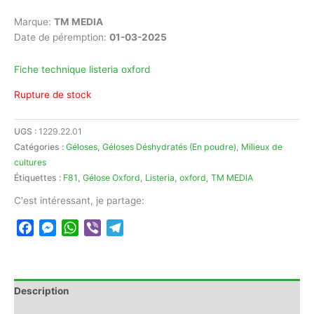
Marque:
TM MEDIA
Date de péremption:
01-03-2025
Fiche technique listeria oxford
Rupture de stock
UGS :
1229.22.01
Catégories :
Géloses
,
Géloses Déshydratés (En poudre)
,
Milieux de
cultures
Étiquettes :
F81
,
Gélose Oxford
,
Listeria
,
oxford
,
TM MEDIA
C'est intéressant, je partage:
Facebook
Messenger
WhatsApp
Viber
Telegram
Description