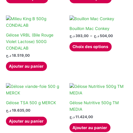
produit
produit
60,00 د.ج
190,00 د.ج
à
à
a
a
98,00 د.ج
342,00 د.ج
plusieurs
plusieurs
variations.
variations.
Les
Les
Bouillon Mac Conkey
options
options
Gélose VRBL (Bile Rouge
Plage
د.ج
393,00
–
د.ج
504,00
de
peuvent
peuvent
Violet Lactose) 500G
Ce
prix :
Choix des options
être
être
CONDALAB
produit
393,00 د.ج
choisies
choisies
à
د.ج
18.519,00
a
504,00 د.ج
sur
sur
plusieurs
Ajouter au panier
la
la
variations.
page
page
Les
du
du
options
produit
produit
peuvent
être
choisies
Gélose TSA 500 g MERCK
Gélose Nutritive 500g TM
sur
MEDIA
د.ج
19.635,00
la
د.ج
11.424,00
Ajouter au panier
page
Ajouter au panier
du