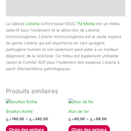
Informations complémentaires
Avis (0)
La Gélose
Listeria
Oxford base 500G
TM Media
est un milieu
sélectif pour l’isolement et la détection de
Listeria
monocytogenes. Listeria monocytogenes
est la seule espèce
du genre
Listeria
qui est importante en tant qu’agent
pathogène humain et son isolement peut aider à un meilleur
diagnostic de la listériose. Ce milieu est également utilisable
(selon le Comité ISO) pour l’isolement des espèces
Listeria
à
partir d’échantillons pathologiques.
Produits similaires
Bouillon Rothe
Alun de fer
Plage
Plage
د.ج
190,00
–
د.ج
342,00
د.ج
60,00
–
د.ج
98,00
de
de
Ce
Ce
prix :
prix :
Choix des options
Choix des options