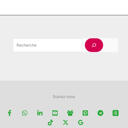
produit
Rechercher
Suivez nous