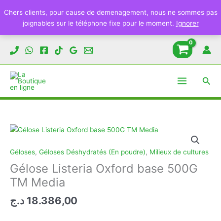
Chers clients, pour cause de demenagement, nous ne sommes pas
joignables sur le téléphone fixe pour le moment.
Ignorer
Aller
au
contenu
Rech
Géloses
,
Géloses Déshydratés (En poudre)
,
Milieux de cultures
Gélose Listeria Oxford base 500G
TM Media
د.ج
18.386,00