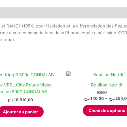
 (0)
et RANEY (1954) pour l’isolation et la différenciation des
Pseu
forme aux recommandations de la Pharmacopée américaine XXVI 
 l’eau).
e VRBL (Bile Rouge Violet
Bouillon Nutritif
ctose) 500G CONDALAB
Note
د.ج
140,00
–
د.ج
254,0
د.ج
18.519,00
5.00
sur 5
Choix des options
Ajouter au panier