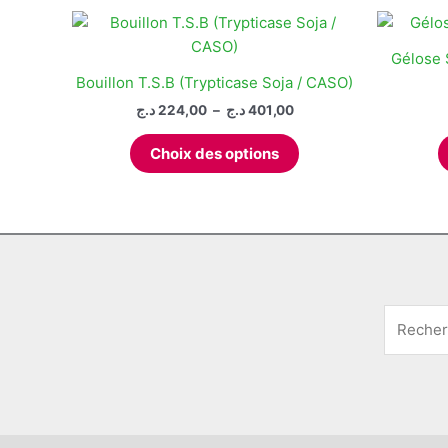
Gélose 
Bouillon T.S.B (Trypticase Soja / CASO)
Plage
د.ج
224,00
–
د.ج
401,00
de
Ce
prix :
Choix des options
produit
224,00 د.ج
à
a
401,00 د.ج
plusieurs
variations.
Les
options
peuvent
être
choisies
sur
la
page