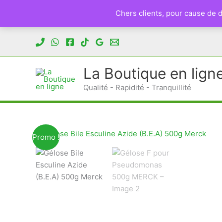
Chers clients, pour cause de
Aller
au
contenu
La Boutique en lign
Qualité - Rapidité - Tranquillité
Promo !