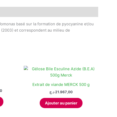
domonas
basé sur la formation de pyocyanine et/ou
(2003) et correspondent au milieu de
Extrait de viande MERCK 500 g
Plage
0
د.ج
21.967,00
de
Ce
prix :
Ajouter au panier
produit
140,00 د.ج
à
a
254,00 د.ج
plusieurs