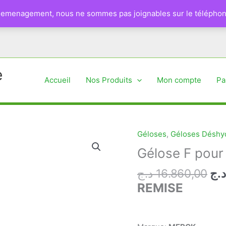
 demenagement, nous ne sommes pas joignables sur le téléphon
e
Accueil
Nos Produits
Mon compte
Pa
Géloses
,
Géloses Déshyd
Gélose F pou
Le
د.ج
16.860,00
د.ج
pri
REMISE
ini
éta