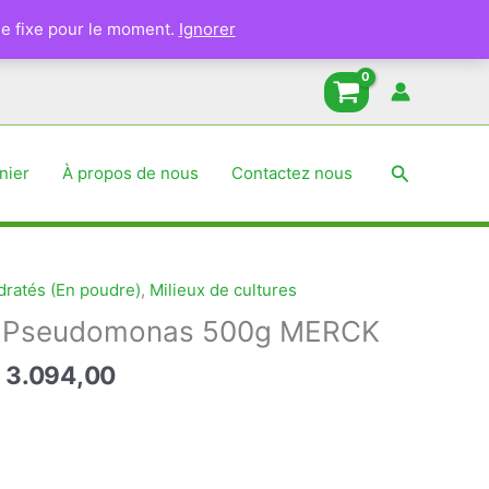
e fixe pour le moment.
Ignorer
Recherche
nier
À propos de nous
Contactez nous
ratés (En poudre)
,
Milieux de cultures
r Pseudomonas 500g MERCK
Le
3.094,00
x
prix
tial
actuel
it :
est :
3.094,00 د.ج.
16.860,00 د.ج.