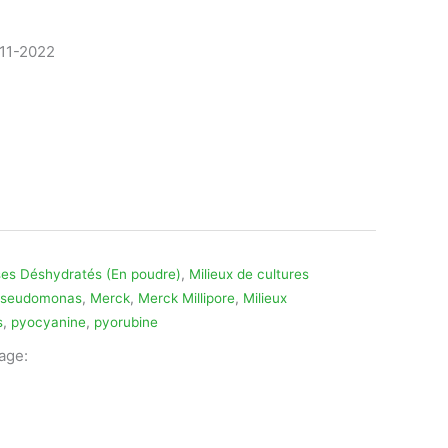
-11-2022
es Déshydratés (En poudre)
,
Milieux de cultures
Pseudomonas
,
Merck
,
Merck Millipore
,
Milieux
s
,
pyocyanine
,
pyorubine
tage:
legram