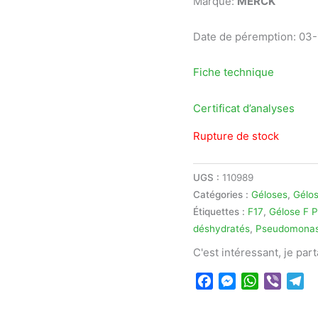
Marque:
MERCK
Date de péremption: 03
Fiche technique
Certificat d’analyses
Rupture de stock
UGS :
110989
Catégories :
Géloses
,
Gélos
Étiquettes :
F17
,
Gélose F 
déshydratés
,
Pseudomona
C'est intéressant, je par
Facebook
Messenger
WhatsApp
Viber
Te