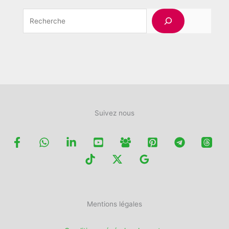
peuvent
Rechercher
être
choisies
sur
la
page
du
produit
Suivez nous
Mentions légales