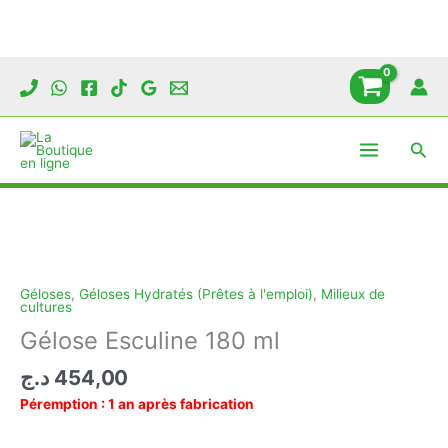
Aller
au
contenu
Rech
Géloses
,
Géloses Hydratés (Prêtes à l'emploi)
,
Milieux de
cultures
Gélose Esculine 180 ml
د.ج
454,00
Péremption : 1 an après fabrication