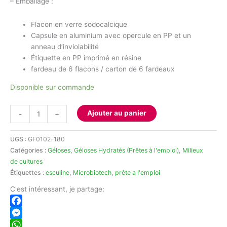
– Emballage :
Flacon en verre sodocalcique
Capsule en aluminium avec opercule en PP et un
anneau d’inviolabilité
Étiquette en PP imprimé en résine
fardeau de 6 flacons / carton de 6 fardeaux
Disponible sur commande
quantité
Ajouter au panier
-
+
de
Gélose
UGS :
GF0102-180
Esculine
Catégories :
Géloses
,
Géloses Hydratés (Prêtes à l'emploi)
,
Milieux
180
de cultures
ml
Étiquettes :
esculine
,
Microbiotech
,
prête a l'emploi
C'est intéressant, je partage:
Facebook
Messenger