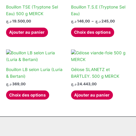
Bouillon TSE (Tryptone Sel
Bouillon T.S.E (Tryptone Sel
Eau) 500 g MERCK
Eau)
Plage
د.ج
19.500,00
د.ج
146,00
–
د.ج
245,00
de
Ce
prix :
Ajouter au panier
Choix des options
produit
146,00 د.ج
à
a
245,00 د.ج
plusieurs
variations.
Les
options
Bouillon LB selon Luria (Luria
Gélose SLANETZ et
peuvent
& Bertani)
BARTLEY. 500 g MERCK
être
د.ج
369,00
د.ج
24.443,00
choisies
Ce
Choix des options
Ajouter au panier
sur
produit
la
a
page
plusieurs
du
variations.
produit
Les
options