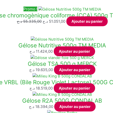
Promo !
se chromogènique coliforme (CCA) 500g
Le
Le
د.ج
55.335,00
د.ج
51.051,00
Ajouter au panier
prix
prix
initial
actuel
était :
est :
Gélose Nutritive 500g TM MEDIA
51.051,00 د.ج.
55.335,00 د.ج.
د.ج
11.424,00
Ajouter au panier
Gélose TSA 500 g MERCK
د.ج
19.635,00
Ajouter au panier
e VRBL (Bile Rouge Violet Lactose) 500
د.ج
18.519,00
Ajouter au panier
Gélose R2A 500G CONDALAB
د.ج
18.394,00
Ajouter au panier