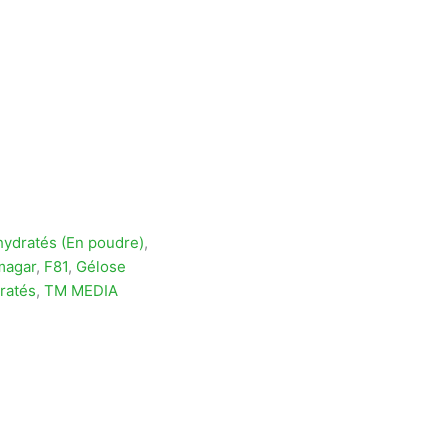
ydratés (En poudre)
,
magar
,
F81
,
Gélose
ratés
,
TM MEDIA