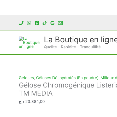
Aller
au
contenu
La Boutique en lign
Qualité - Rapidité - Tranquillité
Géloses
,
Géloses Déshydratés (En poudre)
,
Milieux 
Gélose Chromogénique Listeri
TM MEDIA
د.ج
23.384,00