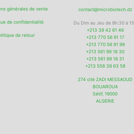
prod
ons générales de vente
contact@microbiotech.dz
que de confidentialité
Du Dim au Jeu de 8h:30 à 1
+213 39 42 61 46
litique de retour
+213 770 56 91 17
+213 770 56 91 99
+213 561 99 18 30
+213 561 99 18 31
+213 558 38 63 58
274 cité ZADI MESSAOUD
BOUAROUA
Sétif
,
19000
ALGERIE