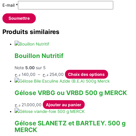
E-mail
*
Produits similaires
Bouillon Nutritif
Note
5.00
sur 5
Plage
Ce
د.ج
140,00
–
د.ج
254,00
Choix des options
de
produit
prix :
a
Gélose VRBG ou VRBD 500 g MERCK
140,00 د.ج
plusieurs
à
variations.
د.ج
21.000,00
Ajouter au panier
254,00 د.ج
Les
options
peuvent
Gélose SLANETZ et BARTLEY. 500 g
être
MERCK
choisies