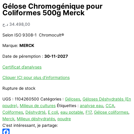
Gélose Chromogénique pour
Coliformes 500g Merck
د.ج
34.498,00
Selon ISO 9308-1 Chromocult®
Marque:
MERCK
Date de péremption :
30-11-2027
Certificat d’analyses
Cliquer ICI pour plus d’informations
Rupture de stock
UGS :
1104260500
Catégories :
Géloses
,
Géloses Déshydratés (En
poudre)
,
Milieux de cultures
Étiquettes :
analyse eau
,
CCA
,
Coliformes
,
Déshydrté
,
E coli
,
eau potable
,
F17
,
Gélose coliformes
,
Merck
,
Milieux déshydratés
,
poudre
C'est intéressant, je partage: