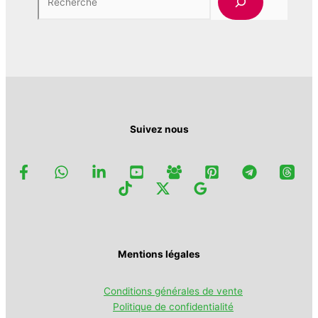
options
peuvent
être
choisies
sur
la
page
du
produit
Suivez nous
Mentions légales
Conditions générales de vente
Politique de confidentialité