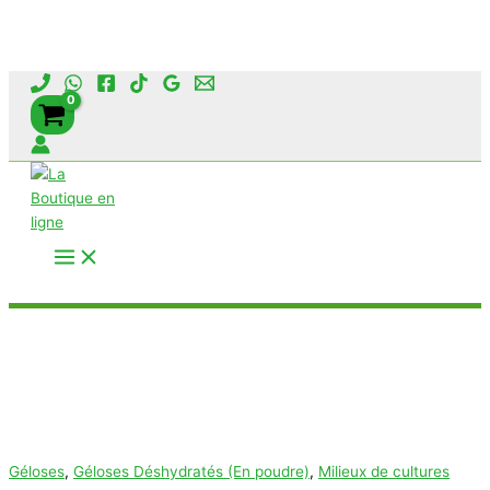
Aller
au
contenu
Rechercher
Géloses
,
Géloses Déshydratés (En poudre)
,
Milieux de cultures