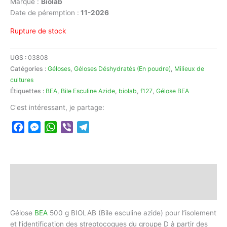
Marque :
Biolab
Date de péremption :
11-2026
Rupture de stock
UGS :
03808
Catégories :
Géloses
,
Géloses Déshydratés (En poudre)
,
Milieux de
cultures
Étiquettes :
BEA
,
Bile Esculine Azide
,
biolab
,
f127
,
Gélose BEA
C'est intéressant, je partage:
Facebook
Messenger
WhatsApp
Viber
Telegram
Description
Avis (0)
Gélose
BEA
500 g BIOLAB (Bile esculine azide) pour l’isolement
et l’identification des streptocoques du groupe D à partir des