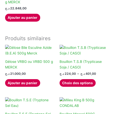
g MERCK
د.ج
22.848,00
Ajouter au panier
Produits similaires
Gélose VRBG ou VRBD 500 g
Bouillon T.S.B (Trypticase
MERCK
Soja / CASO)
Plage
د.ج
21.000,00
د.ج
224,00
–
د.ج
401,00
de
Ce
prix :
Ajouter au panier
Choix des options
produit
224,00 د.ج
à
a
401,00 د.ج
plusieurs
variations.
Les
options