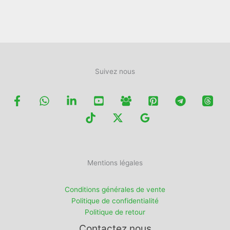
du
la
produit
page
du
produit
Suivez nous
Mentions légales
Conditions générales de vente
Politique de confidentialité
Politique de retour
Contactez nous