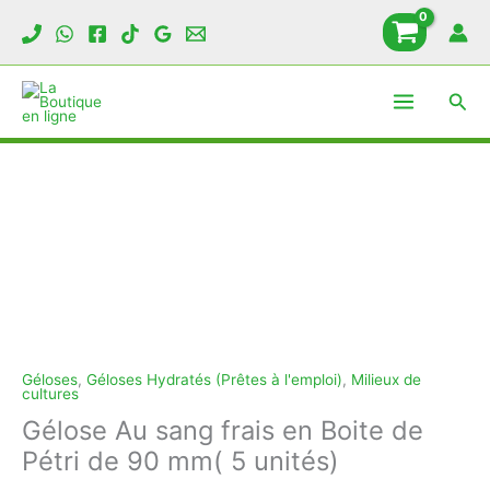
Aller
au
contenu
Rech
Géloses
,
Géloses Hydratés (Prêtes à l'emploi)
,
Milieux de
cultures
Gélose Au sang frais en Boite de
Pétri de 90 mm( 5 unités)