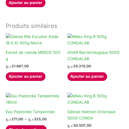
Ajouter au panier
Produits similaires
Extrait de viande MERCK 500
AGAR Bactériologique 500G
g
CONDALAB
د.ج
21.967,00
د.ج
24.210,00
Ajouter au panier
Ajouter au panier
Eau Peptonée Tamponnée
Gélose Hektoen Enterique
500G CONDA
Plage
د.ج
271,00
–
د.ج
325,00
de
د.ج
30.507,00
Ce
prix :