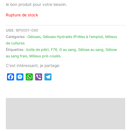
le bon produit pour votre besoin.
Rupture de stock
UGS :
BP0001-090
Catégories :
Géloses
,
Géloses Hydratés (Prêtes à l'emploi)
,
Milieux
de cultures
Étiquettes :
boite de pétri
,
F76
,
G au sang
,
Gélose au sang
,
Gélose
au sang frais
,
Milieux pré-coulés
C'est intéressant, je partage:
Facebook
Messenger
WhatsApp
Viber
Telegram
Description
Informations complémentaires
Avis (0)