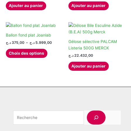
initial
actuel
Ajouter au panier
Ajouter au panier
était :
est :
26.775,00 د.ج.
32.487,00 د.ج.
Ballon fond plat Joanlab
Gélose sélective PALCAM
Plage
د.ج
375,00
–
د.ج
5.999,00
de
Listeria 500G MERCK
Ce
prix :
Choix des options
د.ج
22.432,00
produit
375,00 د.ج
à
a
5.999,00 د.ج
Ajouter au panier
plusieurs
variations.
Les
options
peuvent
être
choisies
Rechercher
sur
la
page