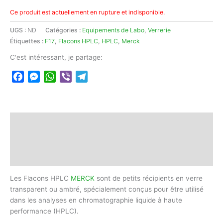
Ce produit est actuellement en rupture et indisponible.
UGS :
ND
Catégories :
Equipements de Labo
,
Verrerie
Étiquettes :
F17
,
Flacons HPLC
,
HPLC
,
Merck
C'est intéressant, je partage:
Facebook
Messenger
WhatsApp
Viber
Telegram
Description
Informations complémentaires
Avis (0)
Les Flacons HPLC
MERCK
sont de petits récipients en verre
transparent ou ambré, spécialement conçus pour être utilisé
dans les analyses en chromatographie liquide à haute
performance (HPLC).