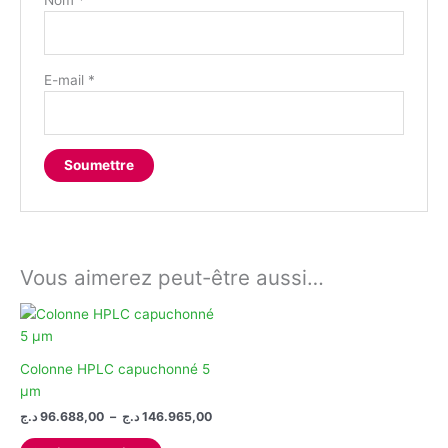
E-mail
*
Vous aimerez peut-être aussi…
Colonne HPLC capuchonné 5
µm
Plage
د.ج
96.688,00
–
د.ج
146.965,00
de
Ce
prix :