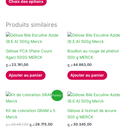
Choix des options
produit
96.688,00 د.ج
à
a
146.965,00 د.ج
plusieurs
variations.
Produits similaires
Les
options
peuvent
être
Gélose PCA (Plate Count
Bouillon au rouge de phénol
choisies
Agar) 500G MERCK
500 g MERCK
sur
د.ج
23.741,00
د.ج
44.863,00
la
page
Ajouter au panier
Ajouter au panier
du
produit
Promo !
Kit de coloration GRAM x 5
Gélose à l’extrait de levure
Merck
500 g MERCK
Le
Le
د.ج
32.487,00
د.ج
26.775,00
د.ج
30.345,00
prix
prix