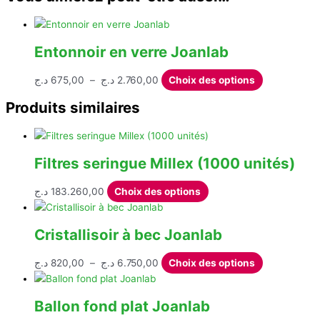
Entonnoir en verre Joanlab
Plage
Ce
د.ج
675,00
–
د.ج
2.760,00
Choix des options
de
produit
Produits similaires
prix :
a
675,00 د.ج
plusieurs
à
variations.
2.760,00 د.ج
Les
Filtres seringue Millex (1000 unités)
options
peuvent
Ce
د.ج
183.260,00
Choix des options
être
produit
choisies
a
Cristallisoir à bec Joanlab
sur
plusieurs
la
variations.
Plage
Ce
د.ج
820,00
–
د.ج
6.750,00
Choix des options
page
Les
de
produit
du
options
prix :
a
produit
peuvent
Ballon fond plat Joanlab
820,00 د.ج
plusieurs
être