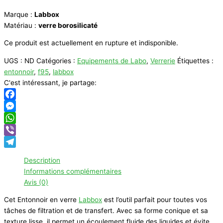
Marque :
Labbox
Matériau :
verre borosilicaté
Ce produit est actuellement en rupture et indisponible.
UGS :
ND
Catégories :
Equipements de Labo
,
Verrerie
Étiquettes :
entonnoir
,
f95
,
labbox
C'est intéressant, je partage:
Facebook
Messenger
WhatsApp
Viber
Telegram
Description
Informations complémentaires
Avis (0)
Cet Entonnoir en verre
Labbox
est l’outil parfait pour toutes vos
tâches de filtration et de transfert. Avec sa forme conique et sa
texture lisse, il permet un écoulement fluide des liquides et évite