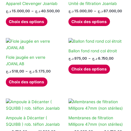
Appareil Clevenger Joanlab
Unité de filtration Joanlab
Plage
Plag
د.ج
15.000,00
–
د.ج
40.500,00
د.ج
15.000,00
–
د.ج
87.000,00
de
de
Ce
Ce
prix :
prix :
Choix des options
Choix des options
produit
produit
15.000
15.000,00 د.ج
à
à
a
a
40.500,00 د.ج
plusieurs
plusieurs
variations.
variations.
Les
Les
Ballon fond rond col étroit
options
options
Fiole jaugée en verre
Plage
د.ج
975,00
–
د.ج
6.750,00
de
peuvent
peuvent
JOANLAB
Ce
prix :
Choix des options
être
être
Plage
د.ج
518,00
–
د.ج
5.175,00
produit
975,00 د.ج
de
choisies
choisies
à
Ce
a
prix :
6.
Choix des options
sur
sur
produit
plusieurs
518,00 د.ج
la
la
à
a
variations.
5.175,00 د.ج
page
page
plusieurs
Les
du
du
variations.
options
produit
produit
Les
peuvent
options
être
Ampoule à Décanter (
Membranes de filtration
peuvent
choisies
SQUIBB ) rob. téflon Joanlab
Millipore 47mm (non stériles)
être
sur