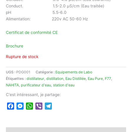
Conduct. 1.5-2.0 µS/cm (Eau traitée)
pH 5.5-6.0
Alimentation: 220v AC 50-60 Hz
Certificat de conformité CE
Brochure
Rupture de stock
UGS :
PDG001
Catégorie :
Equipements de Labo
Étiquettes :
distillateur
,
distillation
,
Eau Distillée
,
Eau Pure
,
F77
,
NAHITA
,
purificateur d'eau
,
station d'eau
C'est intéressant, je partage:
Facebook
Messenger
WhatsApp
Viber
Telegram