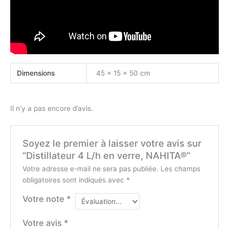
Dimensions
45 × 15 × 50 cm
Il n’y a pas encore d’avis.
Soyez le premier à laisser votre avis sur
“Distillateur 4 L/h en verre, NAHITA®”
Votre adresse e-mail ne sera pas publiée.
Les champs
obligatoires sont indiqués avec
*
Votre note
*
Votre avis
*