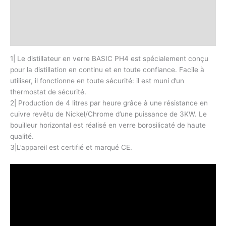
Description
Informations complémentaires
Avis (0)
1| Le distillateur en verre BASIC PH4 est spécialement conçu
pour la distillation en continu et en toute confiance. Facile à
utiliser, il fonctionne en toute sécurité: il est muni d’un
thermostat de sécurité.
2| Production de 4 litres par heure grâce à une résistance en
cuivre revêtu de Nickel/Chrome d’une puissance de 3KW. Le
bouilleur horizontal est réalisé en verre borosilicaté de haute
qualité.
3|L’appareil est certifié et marqué CE.