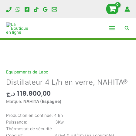
Aller
au
contenu
Rech
Equipements de Labo
Distillateur 4 L/h en verre, NAHITA®
د.ج
119.900,00
Marque:
NAHITA (Espagne)
Production en continue: 4 l/h
Puissance: 3Kw.
Thérmostat de sécurité
Conduct. 3.0-4.0 µS/cm (Eau courante)