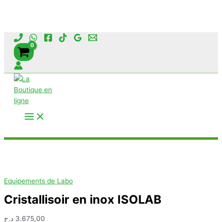
Aller
au
contenu
Rechercher
Equipements de Labo
Cristallisoir en inox ISOLAB
د.ج
3.675,00