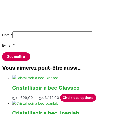
Nom
*
E-mail
*
Vous aimerez peut-être aussi…
Cristallisoir à bec Glassco
Plage
Ce
د.ج
1.609,00
–
د.ج
3.142,00
Choix des options
de
produit
prix :
a
Cristallisoir à bec Joanlab