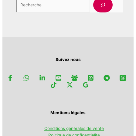
Rech
sur
options
la
peuvent
page
être
du
choisies
produit
sur
la
page
du
produit
Suivez nous
Mentions légales
Conditions générales de vente
Politique de confidentialité