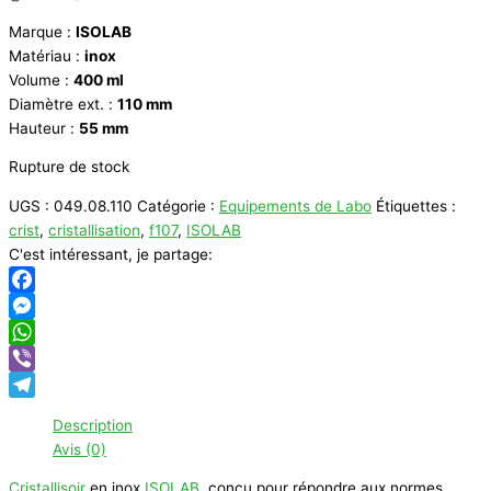
Marque :
ISOLAB
Matériau :
inox
Volume :
400 ml
Diamètre ext. :
110 mm
Hauteur :
55 mm
Rupture de stock
UGS :
049.08.110
Catégorie :
Equipements de Labo
Étiquettes :
crist
,
cristallisation
,
f107
,
ISOLAB
C'est intéressant, je partage:
Facebook
Messenger
WhatsApp
Viber
Telegram
Description
Avis (0)
Cristallisoir
en inox
ISOLAB
, conçu pour répondre aux normes