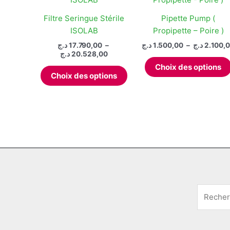
ancien
Filtre Seringue Stérile
Pipette Pump (
ISOLAB
Propipette – Poire )
د.ج
17.790,00
–
د.ج
1.500,00
–
د.ج
2.100,
Plage
د.ج
20.528,00
de
Choix des options
Ce
prix :
Choix des options
produit
17.790,00 د.ج
à
a
20.528,00 د.ج
plusieurs
variations.
Les
options
peuvent
être
choisies
sur
la
page
du