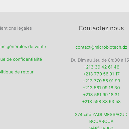
produit
Contactez nous
entions légales
ons générales de vente
contact@microbiotech.dz
que de confidentialité
Du Dim au Jeu de 8h:30 à 1
+213 39 42 61 46
litique de retour
+213 770 56 91 17
+213 770 56 91 99
+213 561 99 18 30
+213 561 99 18 31
+213 558 38 63 58
274 cité ZADI MESSAOUD
BOUAROUA
Sétif
,
19000