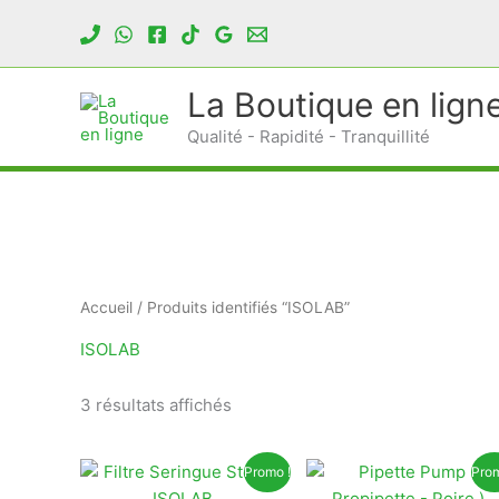
Aller
au
contenu
La Boutique en lign
Qualité - Rapidité - Tranquillité
Accueil
/ Produits identifiés “ISOLAB”
ISOLAB
Trié
3 résultats affichés
du
plus
récent
au
Promo !
Prom
plus