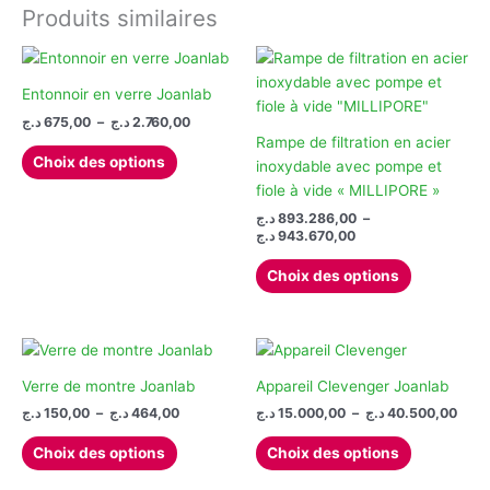
options
Produits similaires
peuvent
être
choisies
Entonnoir en verre Joanlab
sur
Plage
د.ج
675,00
–
د.ج
2.760,00
la
de
Rampe de filtration en acier
Ce
prix :
page
Choix des options
inoxydable avec pompe et
produit
675,00 د.ج
du
fiole à vide « MILLIPORE »
à
a
produit
2.760,00 د.ج
د.ج
893.286,00
–
plusieurs
Plage
د.ج
943.670,00
variations.
de
Ce
Les
prix :
Choix des options
produit
893.286,00 د.ج
options
à
a
peuvent
943.670,00 د.ج
plusieurs
être
variations.
choisies
Les
Verre de montre Joanlab
Appareil Clevenger Joanlab
sur
options
Plage
Plag
la
د.ج
150,00
–
د.ج
464,00
د.ج
15.000,00
–
د.ج
40.500,00
de
de
peuvent
page
Ce
Ce
prix :
prix :
Choix des options
Choix des options
être
du
produit
produit
15.000
150,00 د.ج
choisies
à
à
produit
a
a