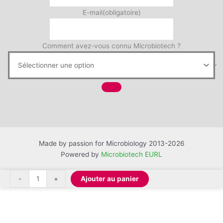
E-mail
(obligatoire)
Comment avez-vous connu Microbiotech ?
Made by passion for Microbiology 2013-2026
Powered by
Microbiotech EURL
quantité
-
+
Ajouter au panier
de
Connecteur
de
tuyau