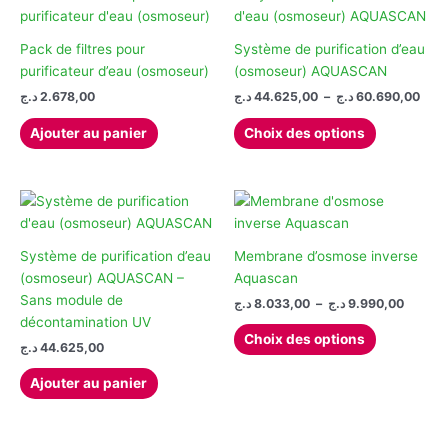
Pack de filtres pour
Système de purification d’eau
purificateur d’eau (osmoseur)
(osmoseur) AQUASCAN
Plag
د.ج
2.678,00
د.ج
44.625,00
–
د.ج
60.690,00
de
Ce
prix 
Ajouter au panier
Choix des options
produit
44.62
à
a
plusieurs
variations.
Les
options
Système de purification d’eau
Membrane d’osmose inverse
peuvent
(osmoseur) AQUASCAN –
Aquascan
être
Sans module de
Plage
د.ج
8.033,00
–
د.ج
9.990,00
de
choisies
décontamination UV
Ce
prix :
Choix des options
sur
د.ج
44.625,00
produit
8.033,00 
la
à
a
Ajouter au panier
page
plusieurs
du
variations.
produit
Les