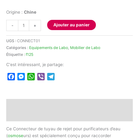
Origine :
Chine
quantité
Ajouter au panier
-
+
de
Connecteur
UGS :
CONNECT01
de
Catégories :
Equipements de Labo
,
Mobilier de Labo
tuyau
Étiquette :
f125
de
rejet
C'est intéressant, je partage:
pour
Facebook
Messenger
WhatsApp
Viber
Telegram
purificateurs
d’eau
(osmoseurs)
Description
Avis (0)
Ce Connecteur de tuyau de rejet pour purificateurs d’eau
(
osmose
urs) est spécialement conçu pour raccorder