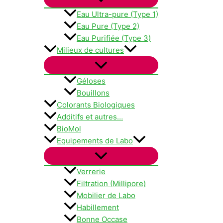
Eau Ultra-pure (Type 1)
Eau Pure (Type 2)
Eau Purifiée (Type 3)
Milieux de cultures
Géloses
Bouillons
Colorants Biologiques
Additifs et autres…
BioMol
Equipements de Labo
Verrerie
Filtration (Millipore)
Mobilier de Labo
Habillement
Bonne Occase