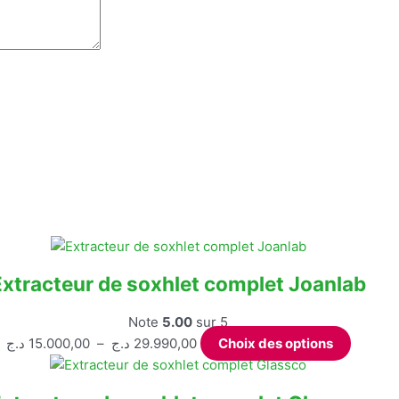
Extracteur de soxhlet complet Joanlab
Note
5.00
sur 5
Plage
Ce
د.ج
15.000,00
–
د.ج
29.990,00
Choix des options
de
produit
prix :
a