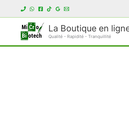
Aller
au
contenu
La Boutique en lign
Qualité - Rapidité - Tranquillité