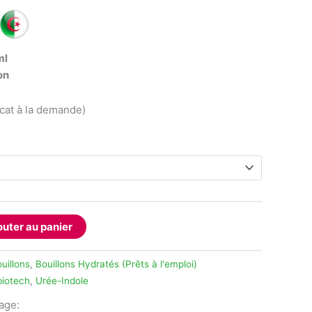
ml
on
icat à la demande)
outer au panier
uillons
,
Bouillons Hydratés (Prêts à l'emploi)
biotech
,
Urée-Indole
tage: