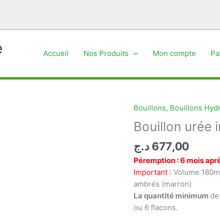
e
Accueil
Nos Produits
Mon compte
Pa
Bouillons
,
Bouillons Hydr
Bouillon urée 
د.ج
677,00
Péremption : 6 mois aprè
Important :
Volume 180ml
ambrés (marron)
La quantité minimum
de
ou 6 flacons.