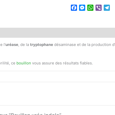
Facebook
Messenger
WhatsApp
Viber
Te
 (0)
 l’
uréase
, de la
tryptophane
désaminase et de la production d
rilité, ce
bouillon
vous assure des résultats fiables.