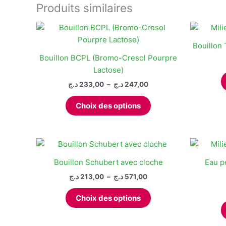
Produits similaires
Bouillo
Bouillon BCPL (Bromo-Cresol Pourpre
Lactose)
Plage
د.ج
233,00
–
د.ج
247,00
de
Ce
prix :
Choix des options
produit
233,00 د.ج
à
a
247,00 د.ج
plusieurs
variations.
Les
Bouillon Schubert avec cloche
Eau p
options
Plage
د.ج
213,00
–
د.ج
571,00
peuvent
de
Ce
prix :
être
Choix des options
produit
213,00 د.ج
choisies
à
a
sur
571,00 د.ج
plusieurs