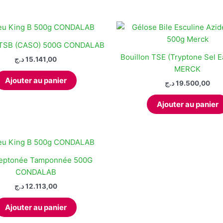
n TSB (CASO) 500G CONDALAB
Bouillon TSE (Tryptone Sel E
د.ج
15.141,00
MERCK
Ajouter au panier
د.ج
19.500,00
Ajouter au panier
eptonée Tamponnée 500G
CONDALAB
د.ج
12.113,00
Ajouter au panier