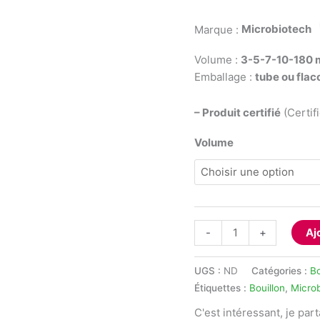
Marque :
Microbiotech
Volume :
3-5-7-10-180 
Emballage :
tube ou flac
– Produit certifié
(Certif
Volume
quantité
-
+
Aj
de
Bouillon
UGS :
ND
Catégories :
Bo
urée
Étiquettes :
Bouillon
,
Micro
indole
C'est intéressant, je par