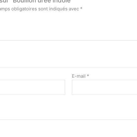
sur “Bouillon urée indole”
amps obligatoires sont indiqués avec
*
E-mail
*