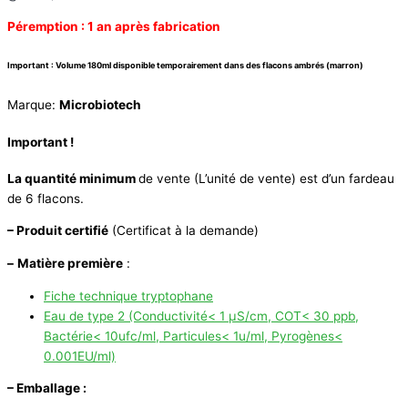
Péremption : 1 an après fabrication
Important : Volume 180ml disponible temporairement dans des flacons ambrés (marron)
Marque:
Microbiotech
Important !
La quantité minimum
de vente (L’unité de vente) est d’un fardeau
de 6 flacons.
– Produit certifié
(Certificat à la demande)
–
Matière première
:
Fiche technique tryptophane
Eau de type 2 (Conductivité< 1 µS/cm, COT< 30 ppb,
Bactérie< 10ufc/ml, Particules< 1u/ml, Pyrogènes<
0.001EU/ml)
– Emballage :