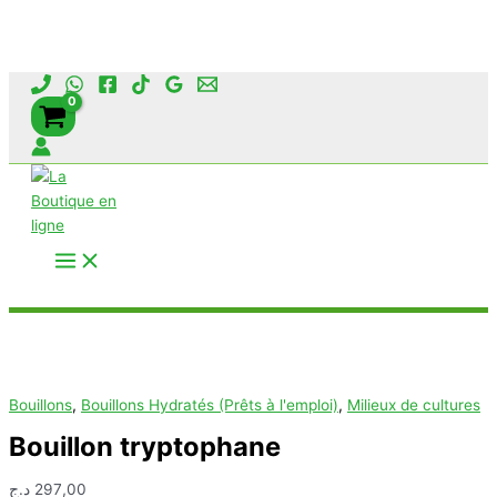
Aller
au
contenu
Rechercher
Bouillons
,
Bouillons Hydratés (Prêts à l'emploi)
,
Milieux de cultures
Bouillon tryptophane
د.ج
297,00