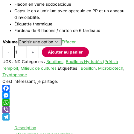
Flacon en verre sodocalcique
Capsule en aluminium avec opercule en PP et un anneau
d’inviolabilité.
Étiquette thermique.
Fardeau de 6 flacons / carton de 6 fardeaux
Volume
Effacer
quantité
-
+
Ajouter au panier
de
UGS :
ND
Catégories :
Bouillons
,
Bouillons Hydratés (Prêts à
Bouillon
l'emploi)
,
Milieux de cultures
Étiquettes :
Bouillon
,
Microbiotech
,
tryptophane
Tryptophane
C'est intéressant, je partage:
Facebook
Messenger
WhatsApp
Viber
Telegram
Description