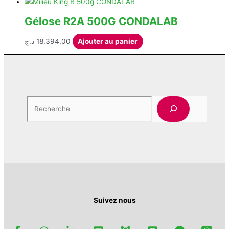
page
Gélose R2A 500G CONDALAB
du
produit
د.ج
18.394,00
Ajouter au panier
Rech
Suivez nous