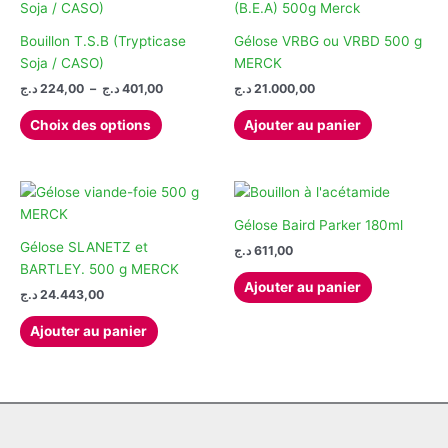
Bouillon T.S.B (Trypticase
Gélose VRBG ou VRBD 500 g
Soja / CASO)
MERCK
Plage
د.ج
224,00
–
د.ج
401,00
د.ج
21.000,00
de
Ce
prix :
Choix des options
Ajouter au panier
produit
224,00 د.ج
à
a
401,00 د.ج
plusieurs
variations.
Les
Gélose Baird Parker 180ml
options
Gélose SLANETZ et
د.ج
611,00
peuvent
BARTLEY. 500 g MERCK
Ajouter au panier
être
د.ج
24.443,00
choisies
Ajouter au panier
sur
la
page
du
produit