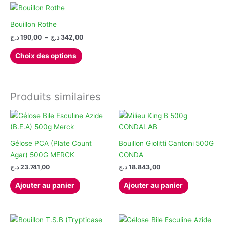
Bouillon Rothe
Plage
د.ج
190,00
–
د.ج
342,00
de
Ce
prix :
Choix des options
produit
190,00 د.ج
à
a
342,00 د.ج
plusieurs
variations.
Produits similaires
Les
options
peuvent
être
Gélose PCA (Plate Count
Bouillon Giolitti Cantoni 500G
choisies
Agar) 500G MERCK
CONDA
sur
د.ج
23.741,00
د.ج
18.843,00
la
page
Ajouter au panier
Ajouter au panier
du
produit