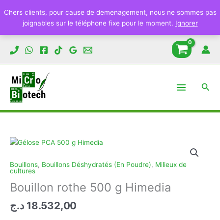
Chers clients, pour cause de demenagement, nous ne sommes pas
joignables sur le téléphone fixe pour le moment.
Ignorer
Aller
au
contenu
Rech
Bouillons
,
Bouillons Déshydratés (En Poudre)
,
Milieux de
cultures
Bouillon rothe 500 g Himedia
د.ج
18.532,00