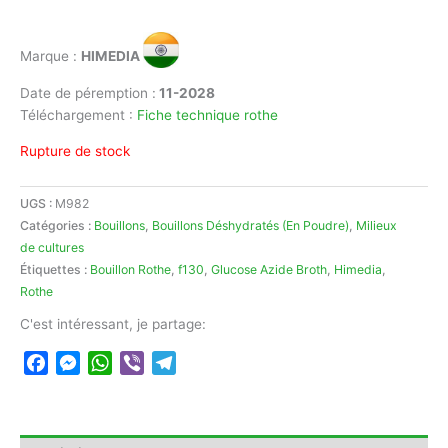
Marque :
HIMEDIA
Date de péremption :
11-2028
Téléchargement :
Fiche technique rothe
Rupture de stock
UGS :
M982
Catégories :
Bouillons
,
Bouillons Déshydratés (En Poudre)
,
Milieux
de cultures
Étiquettes :
Bouillon Rothe
,
f130
,
Glucose Azide Broth
,
Himedia
,
Rothe
C'est intéressant, je partage:
Facebook
Messenger
WhatsApp
Viber
Telegram