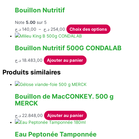
Bouillon Nutritif
Note
5.00
sur 5
Plage
Ce
د.ج
140,00
–
د.ج
254,00
Choix des options
de
produit
prix :
a
Bouillon Nutritif 500G CONDALAB
140,00 د.ج
plusieurs
à
variations.
د.ج
18.483,00
Ajouter au panier
254,00 د.ج
Les
options
Produits similaires
peuvent
être
choisies
Bouillon de MacCONKEY. 500 g
sur
MERCK
la
page
د.ج
22.848,00
Ajouter au panier
du
produit
Eau Peptonée Tamponnée