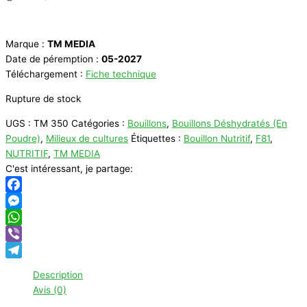
Marque :
TM MEDIA
Date de péremption :
05-2027
Téléchargement :
Fiche technique
Rupture de stock
UGS :
TM 350
Catégories :
Bouillons
,
Bouillons Déshydratés (En
Poudre)
,
Milieux de cultures
Étiquettes :
Bouillon Nutritif
,
F81
,
NUTRITIF
,
TM MEDIA
C'est intéressant, je partage:
Facebook
Messenger
WhatsApp
Viber
Telegram
Description
Avis (0)