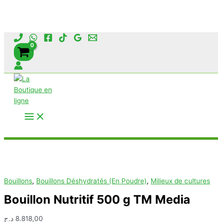
Aller
au
contenu
Rechercher
Bouillons
,
Bouillons Déshydratés (En Poudre)
,
Milieux de cultures
Bouillon Nutritif 500 g TM Media
د.ج
8.818,00