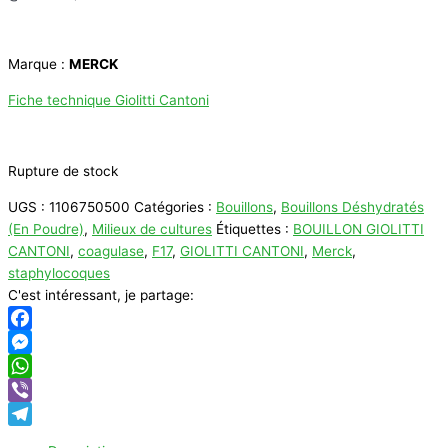
Marque :
MERCK
Fiche technique Giolitti Cantoni
Rupture de stock
UGS :
1106750500
Catégories :
Bouillons
,
Bouillons Déshydratés
(En Poudre)
,
Milieux de cultures
Étiquettes :
BOUILLON GIOLITTI
CANTONI
,
coagulase
,
F17
,
GIOLITTI CANTONI
,
Merck
,
staphylocoques
C'est intéressant, je partage:
Facebook
Messenger
WhatsApp
Viber
Telegram