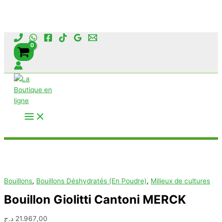
Aller
au
contenu
Rechercher
Bouillons
,
Bouillons Déshydratés (En Poudre)
,
Milieux de cultures
Bouillon Giolitti Cantoni MERCK
د.ج
21.967,00