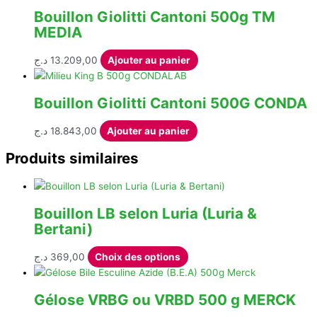
Bouillon Giolitti Cantoni 500g TM
MEDIA
د.ج
13.209,00
Ajouter au panier
Bouillon Giolitti Cantoni 500G CONDA
د.ج
18.843,00
Ajouter au panier
Produits similaires
Bouillon LB selon Luria (Luria &
Bertani)
Ce
د.ج
369,00
Choix des options
produit
a
Gélose VRBG ou VRBD 500 g MERCK
plusieurs