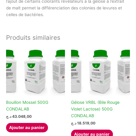
l’ajout de certains colorants révélateurs à la gélose à l’extrait
de malt permet la différenciation des colonies de levures et
celles de bactéries.
Produits similaires
Bouillon Mossel 500G
Gélose VRBL (Bile Rouge
CONDALAB
Violet Lactose) 500G
CONDALAB
د.ج
43.048,00
د.ج
18.519,00
Ajouter au panier
Ajouter au panier