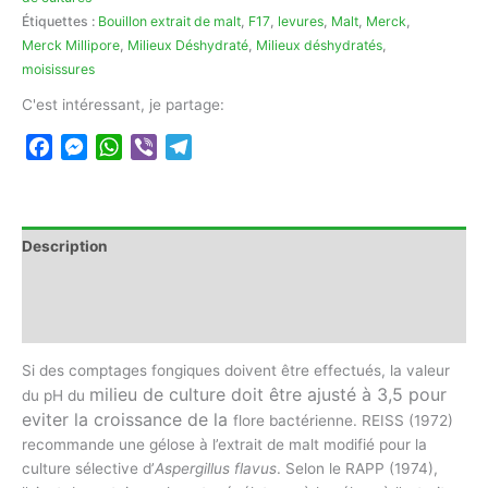
Étiquettes :
Bouillon extrait de malt
,
F17
,
levures
,
Malt
,
Merck
,
Merck Millipore
,
Milieux Déshydraté
,
Milieux déshydratés
,
moisissures
C'est intéressant, je partage:
Facebook
Messenger
WhatsApp
Viber
Telegram
Description
Informations complémentaires
Avis (0)
Si des comptages fongiques doivent être effectués, la valeur
milieu
de
culture
doit être ajusté à 3,5 pour
du pH du
eviter la croissance de la
flore bactérienne. REISS (1972)
recommande une gélose à l’extrait de malt modifié pour la
culture sélective d’
Aspergillus flavus
. Selon le RAPP (1974),