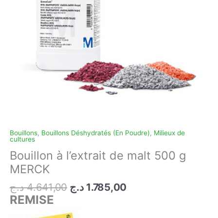
Bouillons
,
Bouillons Déshydratés (En Poudre)
,
Milieux de
cultures
Bouillon à l’extrait de malt 500 g
MERCK
Le
Le
د.ج
4.641,00
د.ج
1.785,00
prix
prix
REMISE
initial
actuel