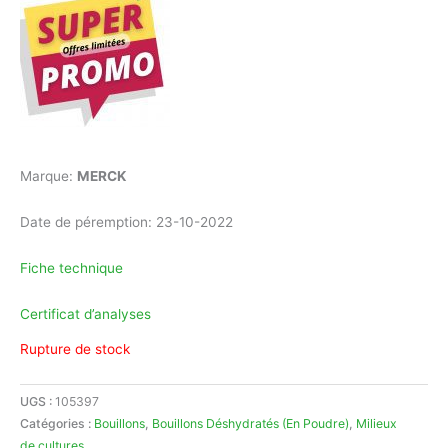
était :
est :
1.785,00 د.ج.
4.641,00 د.ج.
Marque:
MERCK
Date de péremption: 23-10-2022
Fiche technique
Certificat d’analyses
Rupture de stock
UGS :
105397
Catégories :
Bouillons
,
Bouillons Déshydratés (En Poudre)
,
Milieux
de cultures