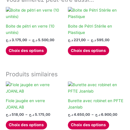
Boite de pétri en verre (10
Boite de Pétri Stérile en
unités)
Plastique
Plage
Plage
د.ج
3.175,00
–
د.ج
5.500,00
د.ج
221,00
–
د.ج
595,00
de
de
Ce
Ce
prix :
prix :
Choix des options
Choix des options
produit
produit
221,00 د.ج
3.175,00 د.ج
à
à
a
a
595,00 د.ج
5.500,00 د.ج
plusieurs
plusieurs
variations.
variations.
Produits similaires
Les
Les
options
options
peuvent
peuvent
être
être
Fiole jaugée en verre
Burette avec robinet en PFTE
choisies
choisies
JOANLAB
Joanlab
sur
sur
Plage
Plage
د.ج
518,00
–
د.ج
5.175,00
د.ج
4.650,00
–
د.ج
6.900,00
la
la
de
de
Ce
Ce
prix :
prix :
page
page
Choix des options
Choix des options
produit
produit
4.650,00 
518,00 د.ج