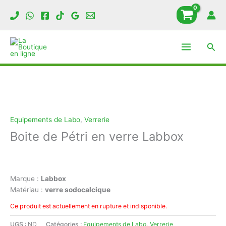
Aller
au
contenu
Rech
Equipements de Labo
,
Verrerie
Boite de Pétri en verre Labbox
Marque :
Labbox
Matériau :
verre sodocalcique
Ce produit est actuellement en rupture et indisponible.
UGS :
ND
Catégories :
Equipements de Labo
,
Verrerie