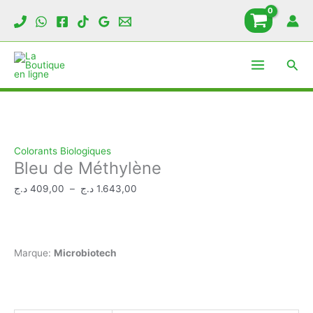
Aller
au
contenu
Rech
Colorants Biologiques
Bleu de Méthylène
Plage
د.ج
409,00
–
د.ج
1.643,00
de
prix :
409,00 د.ج
à
Marque:
Microbiotech
1.643,00 د.ج