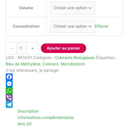
Volume
Concentration
Effacer
quantité
-
+
Ajouter au panier
de
Bleu
UGS :
RF0001
Catégorie :
Colorants Biologiques
Étiquettes :
de
Bleu de Méthylène
,
Colorant
,
Microbiotech
Méthylène
C'est intéressant, je partage:
Facebook
Messenger
WhatsApp
Viber
Description
Telegram
Informations complémentaires
Avis (0)