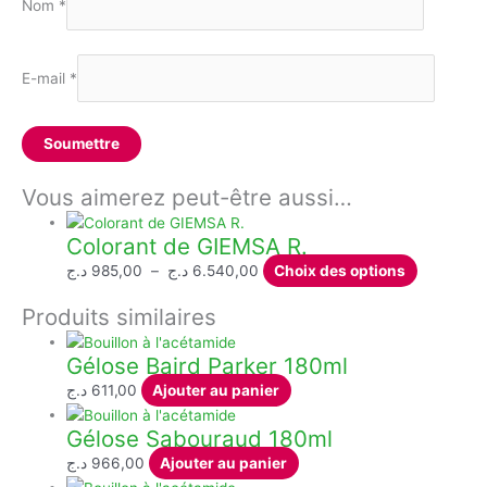
Nom
*
E-mail
*
Vous aimerez peut-être aussi…
Colorant de GIEMSA R.
Plage
Ce
د.ج
985,00
–
د.ج
6.540,00
Choix des options
de
produit
Produits similaires
prix :
a
985,00 د.ج
plusieurs
Gélose Baird Parker 180ml
à
variations
6.540,00 د.ج
Les
د.ج
611,00
Ajouter au panier
options
Gélose Sabouraud 180ml
peuvent
être
د.ج
966,00
Ajouter au panier
choisies