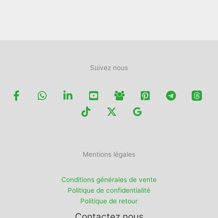
choisies
sur
la
page
du
produit
Suivez nous
Mentions légales
Conditions générales de vente
Politique de confidentialité
Politique de retour
Contactez nous