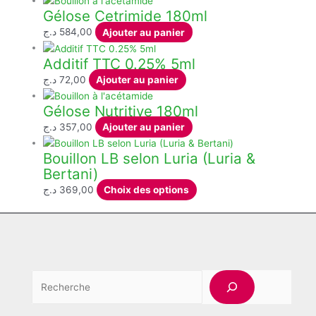
Gélose Cetrimide 180ml
sur
la
د.ج
584,00
Ajouter au panier
page
Additif TTC 0.25% 5ml
du
produit
د.ج
72,00
Ajouter au panier
Gélose Nutritive 180ml
د.ج
357,00
Ajouter au panier
Bouillon LB selon Luria (Luria &
Bertani)
Ce
د.ج
369,00
Choix des options
produit
a
plusieurs
variations.
Les
Rech
options
peuvent
être