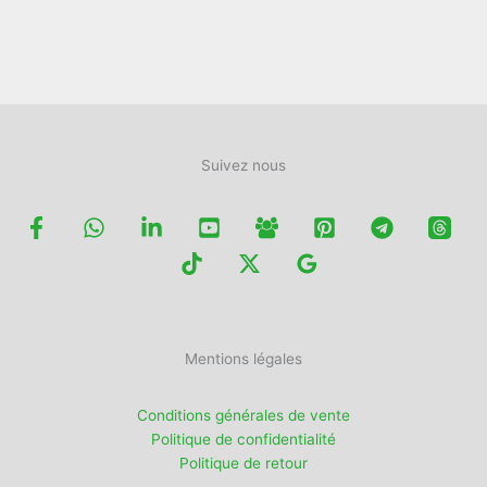
sur
la
page
du
produit
Suivez nous
Mentions légales
Conditions générales de vente
Politique de confidentialité
Politique de retour