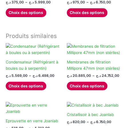
Plage
Plage
د.ج
375,00
–
د.ج
5.999,00
د.ج
975,00
–
د.ج
6.750,00
de
de
Ce
Ce
prix :
prix :
Choix des options
Choix des options
produit
produit
975,00 د.ج
375,00 د.ج
à
à
a
a
6.
5.999,00 د.ج
plusieurs
plusieurs
variations.
variations.
Produits similaires
Les
Les
options
options
peuvent
peuvent
être
être
Condensateur (Réfrigérant à
Membranes de filtration
choisies
choisies
boules ou à serpentin)
Millipore 47mm (non stériles)
sur
sur
Plage
Plag
د.ج
5.569,00
–
د.ج
6.498,00
د.ج
20.885,00
–
د.ج
24.752,00
la
la
de
de
Ce
Ce
prix :
prix :
page
page
Choix des options
Choix des options
produit
produit
20.885
5.569,00 د.ج
du
du
à
à
a
a
produit
produit
6.498,00 د.ج
plusieurs
plusieurs
variations.
variations.
Les
Les
Cristallisoir à bec Joanlab
options
options
Eprouvette en verre Joanlab
Plage
د.ج
820,00
–
د.ج
6.750,00
de
peuvent
peuvent
Plage