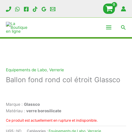
Aller
au
contenu
Rech
Equipements de Labo
,
Verrerie
Ballon fond rond col étroit Glassco
Marque :
Glassco
Matériau :
verre borosilicate
Ce produit est actuellement en rupture et indisponible.
UGS :
ND
Catégories :
Equipements de Labo
,
Verrerie