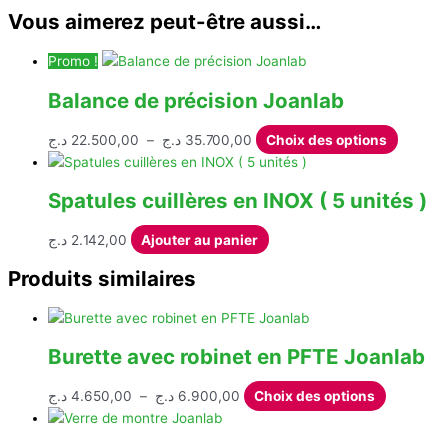
Vous aimerez peut-être aussi…
Promo !
Balance de précision Joanlab
Plage
Ce
د.ج
22.500,00
–
د.ج
35.700,00
Choix des options
de
produit
prix :
a
Spatules cuillères en INOX ( 5 unités )
22.500,00 د.ج
plusieur
à
variatio
د.ج
2.142,00
Ajouter au panier
35.700,00 د.ج
Les
options
Produits similaires
peuven
être
choisie
Burette avec robinet en PFTE Joanlab
sur
la
Plage
Ce
د.ج
4.650,00
–
د.ج
6.900,00
Choix des options
page
de
produit
du
prix :
a
produit