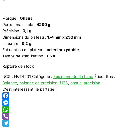
Marque :
Ohaus
Portée maximale :
4200 g
Précision :
0,1 g
Dimensions du plateau :
174 mm x 230 mm
Linéarité :
0,2 g
Fabrication du plateau :
acier inoxydable
Temps de stabilisation :
1.5 s
Rupture de stock
UGS :
NVT4201
Catégorie :
Equipements de Labo
Étiquettes :
Balance
,
balance de precision
,
f136
,
ohaus
,
précision
C'est intéressant, je partage:
Facebook
Messenger
WhatsApp
Viber