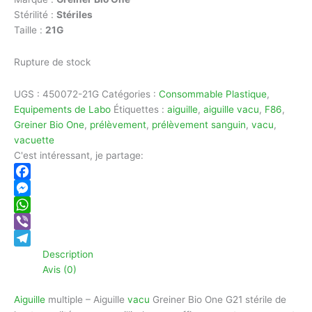
Stérilité :
Stériles
Taille :
21G
Rupture de stock
UGS :
450072-21G
Catégories :
Consommable Plastique
,
Equipements de Labo
Étiquettes :
aiguille
,
aiguille vacu
,
F86
,
Greiner Bio One
,
prélèvement
,
prélèvement sanguin
,
vacu
,
vacuette
C'est intéressant, je partage:
Facebook
Messenger
WhatsApp
Viber
Description
Telegram
Avis (0)
Aiguille
multiple – Aiguille
vacu
Greiner Bio One G21 stérile de