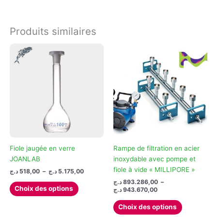
99,00 د.ج
a
plusieurs
plusieurs
variations.
variations.
Les
Produits similaires
Les
options
options
peuvent
peuvent
être
être
choisies
choisies
sur
sur
la
la
page
page
du
du
produit
produit
Fiole jaugée en verre
Rampe de filtration en acier
JOANLAB
inoxydable avec pompe et
fiole à vide « MILLIPORE »
Plage
د.ج
518,00
–
د.ج
5.175,00
de
د.ج
893.286,00
–
Ce
prix :
Choix des options
Plage
د.ج
943.670,00
produit
518,00 د.ج
de
Ce
à
a
prix :
Choix des options
5.175,00 د.ج
produit
893.286,00 د.ج
plusieurs