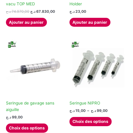
vacu TOP MED
Holder
Le
Le
د.ج
74.970,00
د.ج
67.830,00
د.ج
23,00
prix
prix
initial
actuel
Ajouter au panier
Ajouter au panier
était :
est :
67.830,00 د.ج.
74.970,00 د.ج.
Seringue de gavage sans
Seringue NIPRO
aiguille
Plage
د.ج
15,00
–
د.ج
99,00
de
د.ج
99,00
Ce
prix :
Choix des options
Ce
produit
15,00 د.ج
Choix des options
à
produit
a