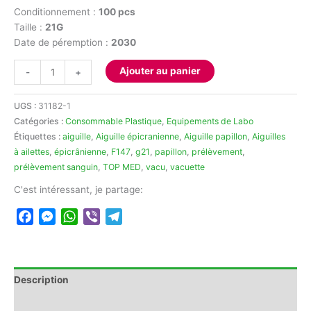
Conditionnement :
100 pcs
Taille :
21G
Date de péremption :
2030
quantité
Ajouter au panier
-
+
de
Aiguille
UGS :
31182-1
épicrânienne
Catégories :
Consommable Plastique
,
Equipements de Labo
21G
Étiquettes :
aiguille
,
Aiguille épicranienne
,
Aiguille papillon
,
Aiguilles
TOP
à ailettes
,
épicrânienne
,
F147
,
g21
,
papillon
,
prélèvement
,
MED
prélèvement sanguin
,
TOP MED
,
vacu
,
vacuette
C'est intéressant, je partage:
Facebook
Messenger
WhatsApp
Viber
Telegram
Description
Avis (0)