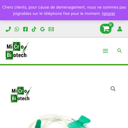
Aiguille
Chers clients, pour cause de demenagement, nous ne sommes pas
épicrânienne
joignables sur le téléphone fixe pour le moment.
Ignorer
21G
TOP
Aller
MED
au
contenu
Rech