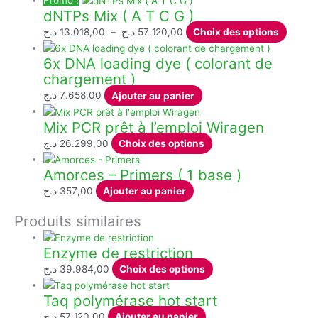
dNTPs Mix ( A T C G )
Plage
Ce
د.ج
13.018,00
–
د.ج
57.120,00
Choix des options
de
produit
6x DNA loading dye ( colorant de
prix :
a
chargement )
13.018,00 د.ج
plusieu
à
variati
د.ج
7.658,00
Ajouter au panier
57.120,00 د.ج
Les
Mix PCR prêt à l’emploi Wiragen
option
peuven
Ce
د.ج
26.299,00
Choix des options
être
produit
Amorces – Primers ( 1 base )
choisi
a
sur
plusieurs
د.ج
357,00
Ajouter au panier
la
variations.
Produits similaires
page
Les
du
options
Enzyme de restriction
produit
peuvent
être
Ce
د.ج
39.984,00
Choix des options
choisies
produit
Taq polymérase hot start
sur
a
la
plusieurs
د.ج
57.120,00
Ajouter au panier