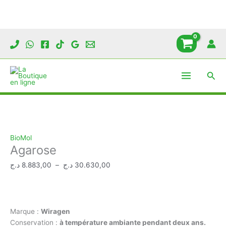
Aller
au
contenu
Rech
BioMol
Agarose
Plage
د.ج
8.883,00
–
د.ج
30.630,00
de
prix :
8.883,00 د.ج
à
Marque :
Wiragen
30.630,00 د.ج
Conservation :
à température ambiante pendant deux ans.