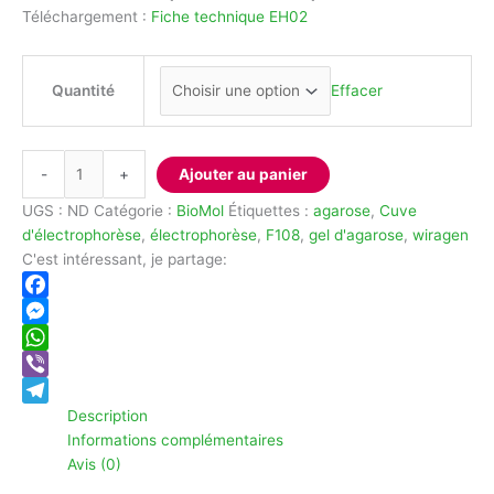
Téléchargement :
Fiche technique EH02
Quantité
Effacer
quantité
-
+
Ajouter au panier
de
Agarose
UGS :
ND
Catégorie :
BioMol
Étiquettes :
agarose
,
Cuve
d'électrophorèse
,
électrophorèse
,
F108
,
gel d'agarose
,
wiragen
C'est intéressant, je partage:
Facebook
Messenger
WhatsApp
Viber
Description
Telegram
Informations complémentaires
Avis (0)