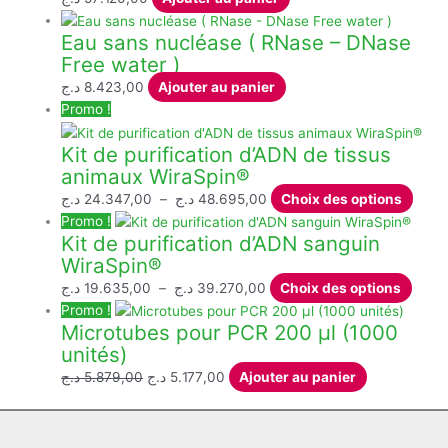
page
variations.
Eau sans nucléase ( RNase – DNase
du
Les
Free water )
produit
options
peuvent
د.ج
8.423,00
Ajouter au panier
être
Promo !
choisies
Kit de purification d’ADN de tissus
sur
animaux WiraSpin®
la
page
Plage
Ce
د.ج
24.347,00
–
د.ج
48.695,00
Choix des options
du
de
produ
Promo !
produit
Kit de purification d’ADN sanguin
prix :
a
WiraSpin®
24.347,00 د.ج
plusi
à
varia
Plage
Ce
د.ج
19.635,00
–
د.ج
39.270,00
Choix des options
48.695,00 د.ج
Les
de
produ
Promo !
Microtubes pour PCR 200 µl (1000
optio
prix :
a
unités)
peuv
19.635,00 د.ج
plusi
être
à
variat
Le
Le
د.ج
5.879,00
د.ج
5.177,00
Ajouter au panier
chois
39.270,00 د.ج
Les
prix
prix
sur
optio
initial
actuel
la
peuv
était :
est :