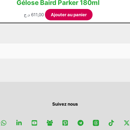
Gélose Baird Parker 180ml
د.ج
611,00
Ajouter au panier
Suivez nous