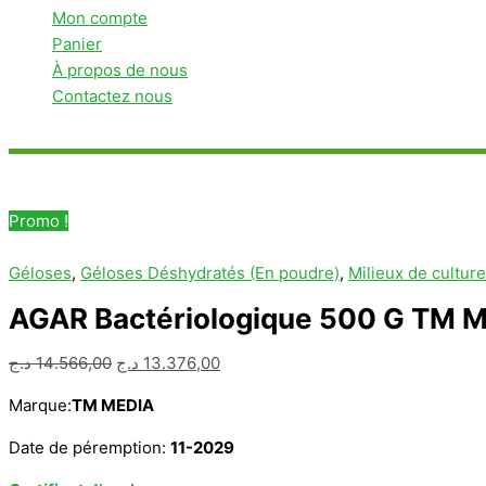
Mon compte
Panier
À propos de nous
Contactez nous
Rechercher
Promo !
Géloses
,
Géloses Déshydratés (En poudre)
,
Milieux de cultur
AGAR Bactériologique 500 G TM 
Le
Le
د.ج
14.566,00
د.ج
13.376,00
prix
prix
Marque:
TM MEDIA
initial
actuel
était :
est :
Date de péremption:
11-2029
13.376,00 د.ج.
14.566,00 د.ج.