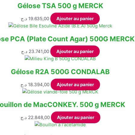
Gélose TSA 500 g MERCK
60,00 د.ج
plusieurs
à
variations.
د.ج
19.635,00
Ajouter au panier
98,00 د.ج
Les
options
peuvent
ose PCA (Plate Count Agar) 500G MERCK
être
choisies
د.ج
23.741,00
Ajouter au panier
sur
la
Gélose R2A 500G CONDALAB
page
du
د.ج
18.394,00
Ajouter au panier
produit
ouillon de MacCONKEY. 500 g MERCK
د.ج
22.848,00
Ajouter au panier