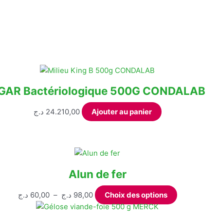
GAR Bactériologique 500G CONDALAB
د.ج
24.210,00
Ajouter au panier
Alun de fer
Plage
Ce
د.ج
60,00
–
د.ج
98,00
Choix des options
de
produit
prix :
a