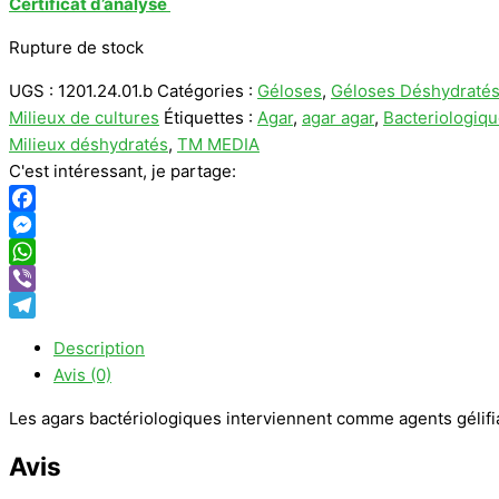
Certificat d’analyse
Rupture de stock
UGS :
1201.24.01.b
Catégories :
Géloses
,
Géloses Déshydratés
Milieux de cultures
Étiquettes :
Agar
,
agar agar
,
Bacteriologiqu
Milieux déshydratés
,
TM MEDIA
C'est intéressant, je partage:
Facebook
Messenger
WhatsApp
Viber
Telegram
Description
Avis (0)
Les agars bactériologiques interviennent comme agents gélifia
Avis