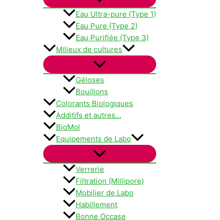
Eau Ultra-pure (Type 1)
Eau Pure (Type 2)
Eau Purifiée (Type 3)
Milieux de cultures
Géloses
Bouillons
Colorants Biologiques
Additifs et autres…
BioMol
Equipements de Labo
Verrerie
Filtration (Millipore)
Mobilier de Labo
Habillement
Bonne Occase