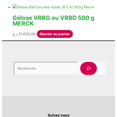
Gélose VRBG ou VRBD 500 g
MERCK
د.ج
21.000,00
Ajouter au panier
Rech
Suivez nous