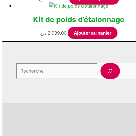
ancien
Kit de poids d’étalonnage
د.ج
2.999,00
Ajouter au panier
Rechercher