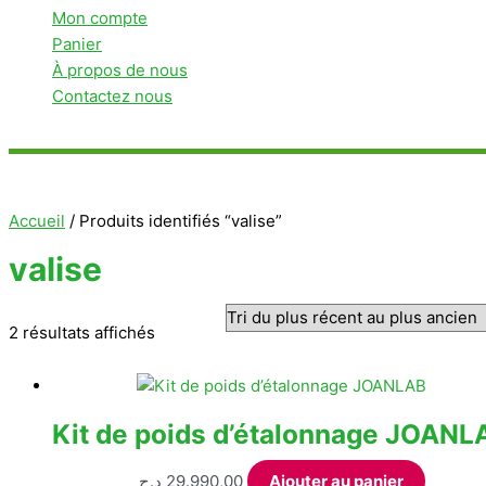
Mon compte
Panier
À propos de nous
Contactez nous
Rechercher
Accueil
/ Produits identifiés “valise”
valise
Trié
2 résultats affichés
du
plus
récent
Kit de poids d’étalonnage JOANL
au
plus
د.ج
29.990,00
Ajouter au panier