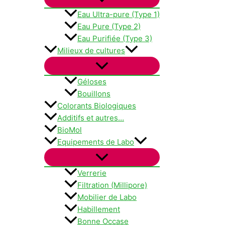
Eau Ultra-pure (Type 1)
Eau Pure (Type 2)
Eau Purifiée (Type 3)
Milieux de cultures
Géloses
Bouillons
Colorants Biologiques
Additifs et autres…
BioMol
Equipements de Labo
Verrerie
Filtration (Millipore)
Mobilier de Labo
Habillement
Bonne Occase