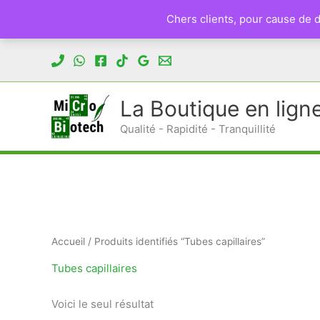
Chers clients, pour cause de
Aller
au
contenu
La Boutique en lign
Qualité - Rapidité - Tranquillité
Accueil
/ Produits identifiés “Tubes capillaires”
Tubes capillaires
Voici le seul résultat