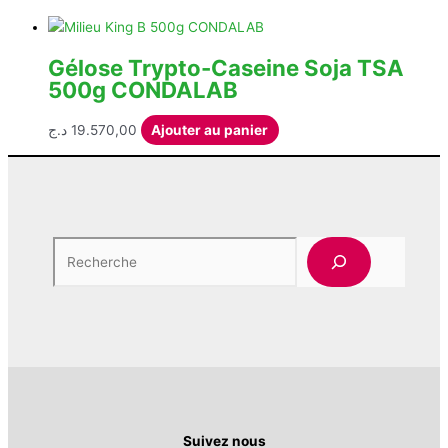
Gélose Trypto-Caseine Soja TSA
500g CONDALAB
د.ج
19.570,00
Ajouter au panier
Rech
Suivez nous