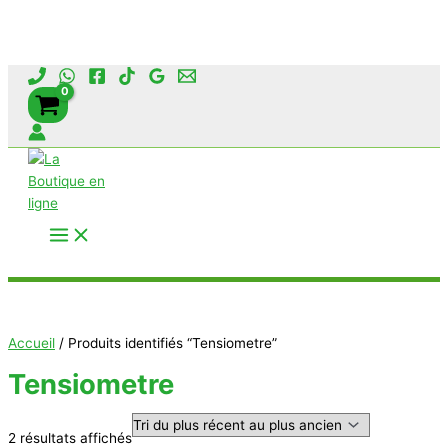
Aller
au
contenu
Rechercher
Accueil
/ Produits identifiés “Tensiometre”
Tensiometre
Trié
2 résultats affichés