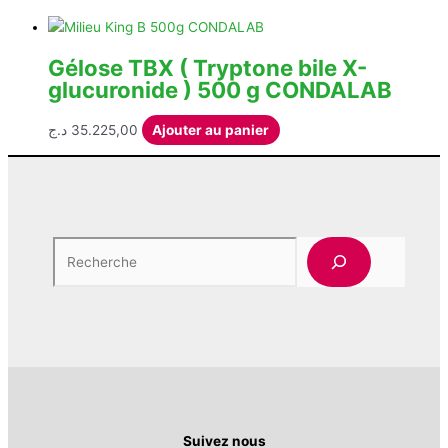
Gélose TBX ( Tryptone bile X-
glucuronide ) 500 g CONDALAB
د.ج
35.225,00
Ajouter au panier
Rech
Suivez nous