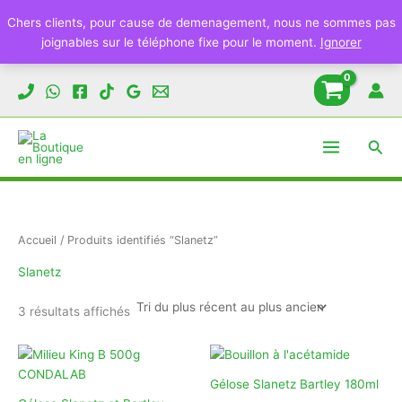
Chers clients, pour cause de demenagement, nous ne sommes pas
joignables sur le téléphone fixe pour le moment.
Ignorer
Aller
au
contenu
Rech
Accueil
/ Produits identifiés “Slanetz”
Slanetz
Trié
3 résultats affichés
du
plus
récent
au
plus
ancien
Gélose Slanetz Bartley 180ml