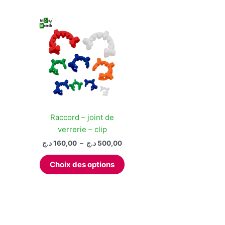
Raccord – joint de
verrerie – clip
Plage
د.ج
160,00
–
د.ج
500,00
de
Ce
prix :
Choix des options
produit
160,00 د.ج
à
a
500,00 د.ج
plusieurs
variations.
Les