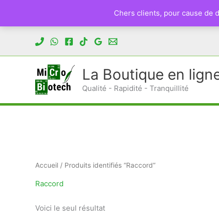
Chers clients, pour cause de
Aller
au
contenu
La Boutique en lign
Qualité - Rapidité - Tranquillité
Accueil
/ Produits identifiés “Raccord”
Raccord
Voici le seul résultat