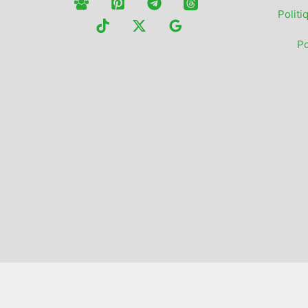
Politi
Po