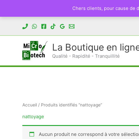
Chers clients, pour cause de
Aller
au
contenu
La Boutique en lign
Qualité - Rapidité - Tranquillité
Accueil
/ Produits identifiés “nattoyage”
nattoyage
Aucun produit ne correspond à votre sélectio