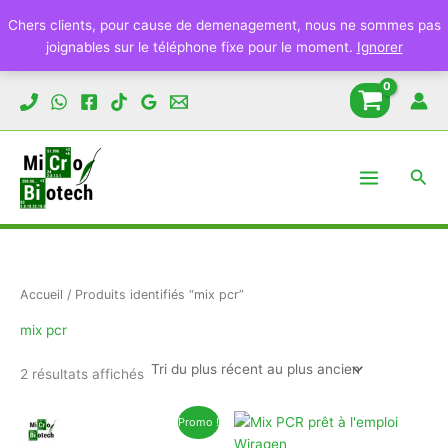
Chers clients, pour cause de demenagement, nous ne sommes pas
joignables sur le téléphone fixe pour le moment.
Ignorer
Aller
au
contenu
Rech
Accueil
/ Produits identifiés “mix pcr”
mix pcr
Trié
2 résultats affichés
du
plus
récent
Promo !
au
plus