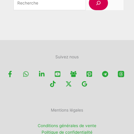
sur
la
page
du
produit
Suivez nous
Mentions légales
Conditions générales de vente
Politique de confidentialité