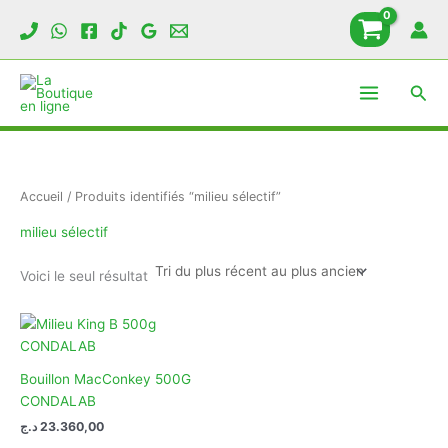
Aller
au
contenu
Rech
Accueil
/ Produits identifiés “milieu sélectif”
milieu sélectif
Voici le seul résultat
Bouillon MacConkey 500G
CONDALAB
د.ج
23.360,00