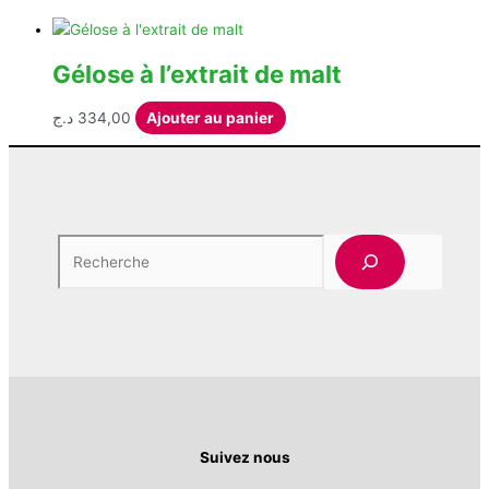
Gélose à l’extrait de malt
د.ج
334,00
Ajouter au panier
Rech
Suivez nous