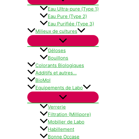
Eau Ultra-pure (Type 1)
Eau Pure (Type 2)
Eau Purifiée (Type 3)
Milieux de cultures
Géloses
Bouillons
Colorants Biologiques
Additifs et autres…
BioMol
Equipements de Labo
Verrerie
Filtration (Millipore)
Mobilier de Labo
Habillement
Bonne Occase