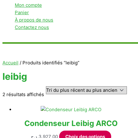
Mon compte
Panier
À propos de nous
Contactez nous
Rechercher
Accueil
/ Produits identifiés “leibig”
leibig
Trié
2 résultats affichés
du
plus
récent
Condenseur Leibig ARCO
au
plus
Ce
د.ج
3.927,00
Choix des options