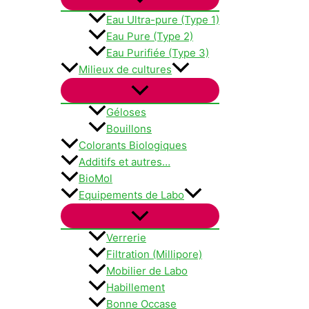
Eau Ultra-pure (Type 1)
Eau Pure (Type 2)
Eau Purifiée (Type 3)
Milieux de cultures
Géloses
Bouillons
Colorants Biologiques
Additifs et autres…
BioMol
Equipements de Labo
Verrerie
Filtration (Millipore)
Mobilier de Labo
Habillement
Bonne Occase