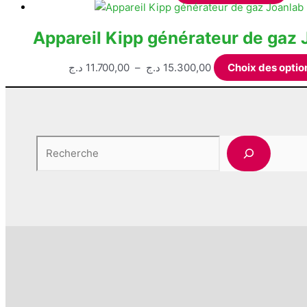
ancien
Appareil Kipp générateur de gaz 
Plage
د.ج
11.700,00
–
د.ج
15.300,00
Choix des optio
de
prix :
11.700,00 د.ج
à
Rechercher
15.300,00 د.ج