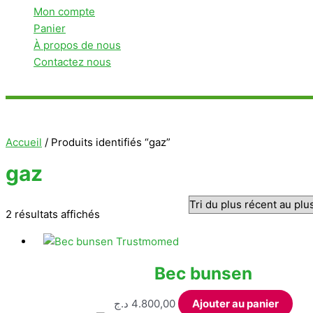
Mon compte
Panier
À propos de nous
Contactez nous
Rechercher
Accueil
/ Produits identifiés “gaz”
gaz
Trié
2 résultats affichés
du
plus
récent
Bec bunsen
au
plus
د.ج
4.800,00
Ajouter au panier