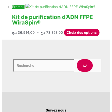
Promo !
Kit de purification d’ADN FFPE
WiraSpin®
Plage
Ce
د.ج
36.914,00
–
د.ج
73.828,00
Choix des options
de
produit
prix :
a
36.914,00 د.ج
plusieur
à
variatio
73.828,00 د.ج
Les
Rech
options
peuven
être
choisie
sur
la
page
du
produit
Suivez nous