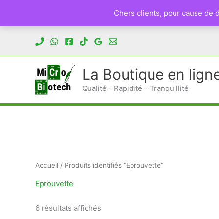
Chers clients, pour cause de
Aller
au
contenu
La Boutique en lign
Qualité - Rapidité - Tranquillité
Accueil
/ Produits identifiés “Eprouvette”
Eprouvette
Trié
6 résultats affichés
du