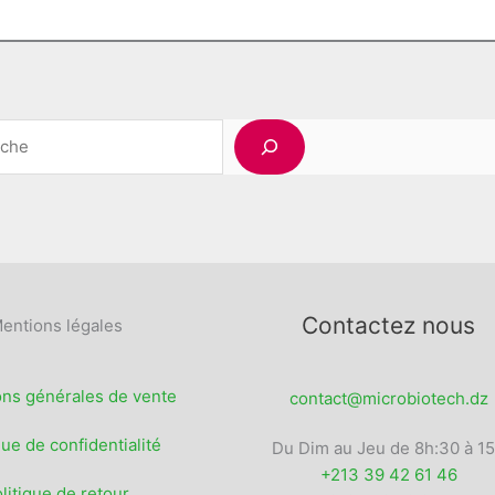
options
options
optio
peuvent
peuvent
peuv
être
être
être
choisies
choisies
chois
sur
sur
sur
Rechercher
la
la
la
page
page
page
du
du
du
produit
produit
produ
Contactez nous
entions légales
ons générales de vente
contact@microbiotech.dz
que de confidentialité
Du Dim au Jeu de 8h:30 à 1
+213 39 42 61 46
litique de retour