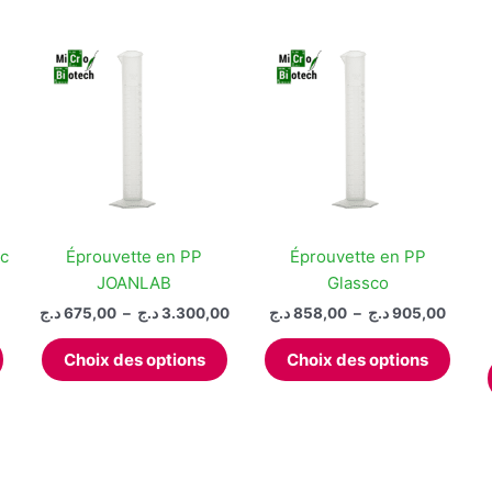
ec
Éprouvette en PP
Éprouvette en PP
JOANLAB
Glassco
Plage
Plage
د.ج
675,00
–
د.ج
3.300,00
د.ج
858,00
–
د.ج
905,00
de
de
Ce
Ce
Ce
prix :
prix :
Choix des options
Choix des options
produit
produit
produ
858,00 ج
675,00 د.ج
à
à
a
a
a
3.300,00 د.ج
plusieurs
plusieurs
plusi
variations.
variations.
varia
Les
Les
Les