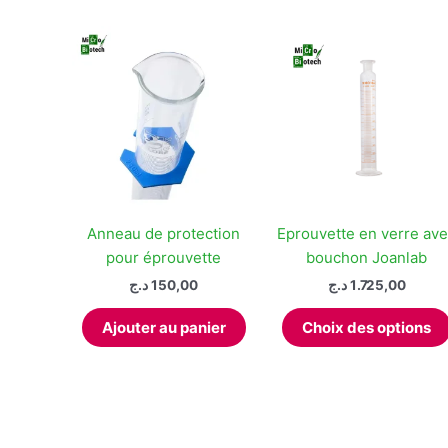
plus
récent
au
plus
ancien
Anneau de protection
Eprouvette en verre av
pour éprouvette
bouchon Joanlab
د.ج
150,00
د.ج
1.725,00
Ajouter au panier
Choix des options