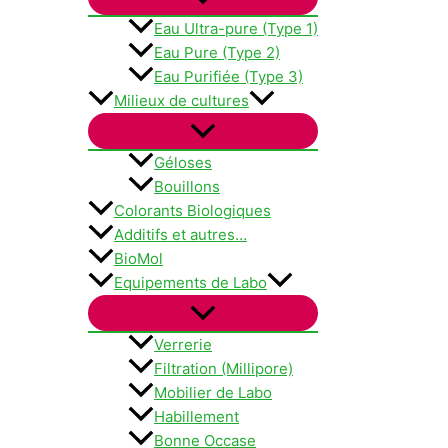
Eau Ultra-pure (Type 1)
Eau Pure (Type 2)
Eau Purifiée (Type 3)
Milieux de cultures
Géloses
Bouillons
Colorants Biologiques
Additifs et autres…
BioMol
Equipements de Labo
Verrerie
Filtration (Millipore)
Mobilier de Labo
Habillement
Bonne Occase