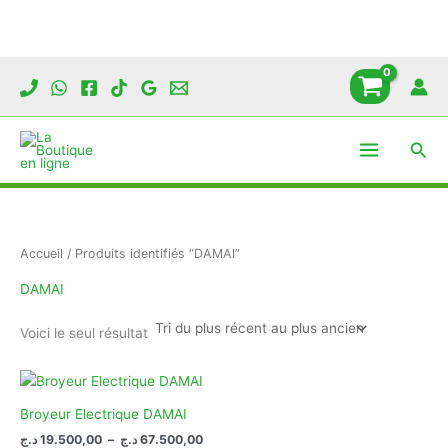
Aller
au
contenu
Rech
Accueil
/ Produits identifiés “DAMAI”
DAMAI
Voici le seul résultat
Broyeur Electrique DAMAI
Plage
د.ج
19.500,00
–
د.ج
67.500,00