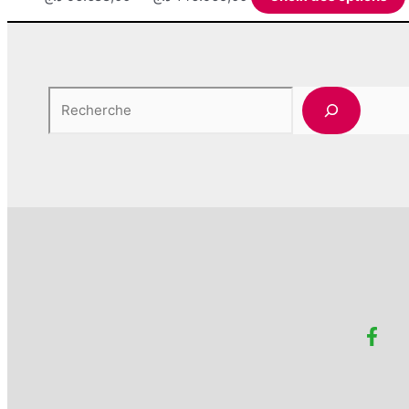
de
prix :
96.688,00 د.ج
à
Rechercher
146.965,00 د.ج