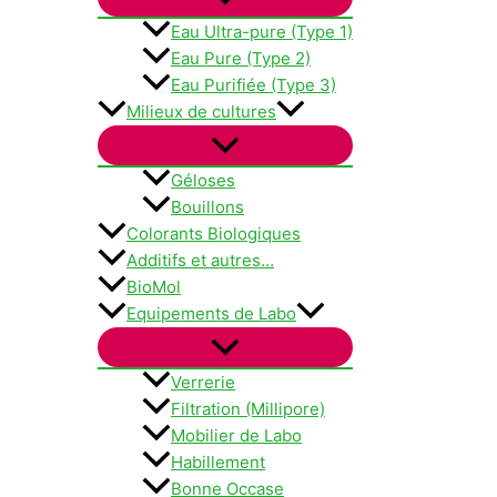
Eau Ultra-pure (Type 1)
Eau Pure (Type 2)
Eau Purifiée (Type 3)
Milieux de cultures
Géloses
Bouillons
Colorants Biologiques
Additifs et autres…
BioMol
Equipements de Labo
Verrerie
Filtration (Millipore)
Mobilier de Labo
Habillement
Bonne Occase