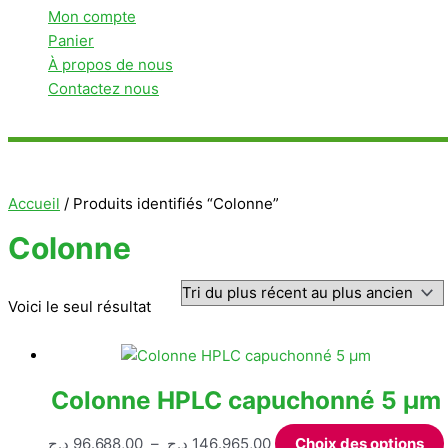
Mon compte
Panier
À propos de nous
Contactez nous
Rechercher
Accueil
/ Produits identifiés “Colonne”
Colonne
Voici le seul résultat
Colonne HPLC capuchonné 5 µm
Plage
د.ج
96.688,00
–
د.ج
146.965,00
Choix des options