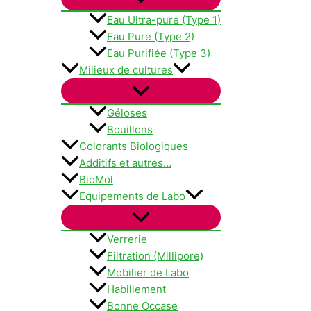
Eau Ultra-pure (Type 1)
Eau Pure (Type 2)
Eau Purifiée (Type 3)
Milieux de cultures
Géloses
Bouillons
Colorants Biologiques
Additifs et autres…
BioMol
Equipements de Labo
Verrerie
Filtration (Millipore)
Mobilier de Labo
Habillement
Bonne Occase