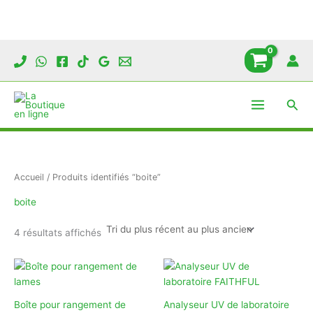
Aller
au
contenu
Rech
Accueil
/ Produits identifiés “boite”
boite
Trié
4 résultats affichés
du
plus
récent
au
plus
ancien
Boîte pour rangement de
Analyseur UV de laboratoire