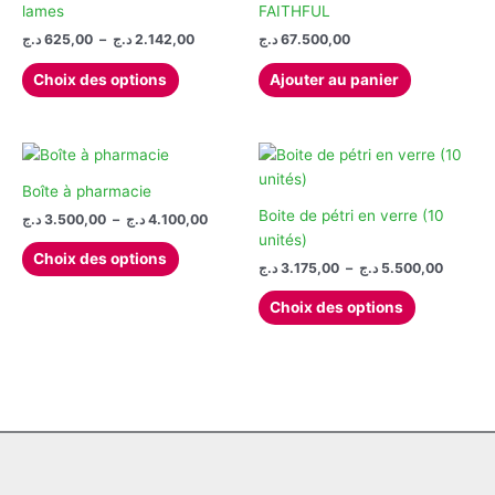
lames
FAITHFUL
Plage
د.ج
625,00
–
د.ج
2.142,00
د.ج
67.500,00
de
Ce
prix :
Choix des options
Ajouter au panier
produit
625,00 د.ج
à
a
2.142,00 د.ج
plusieurs
variations.
Les
Boîte à pharmacie
options
Boite de pétri en verre (10
Plage
د.ج
3.500,00
–
د.ج
4.100,00
de
peuvent
unités)
Ce
prix :
Choix des options
être
Plage
د.ج
3.175,00
–
د.ج
5.500,00
produit
3.500,00 د.ج
de
choisies
à
a
Ce
prix :
4.100,00 د.ج
Choix des options
sur
plusieurs
produit
3.175,00 ج
la
à
variations.
a
page
Les
plusieurs
du
options
variations.
produit
peuvent
Les
être
options
choisies
peuvent
sur
être