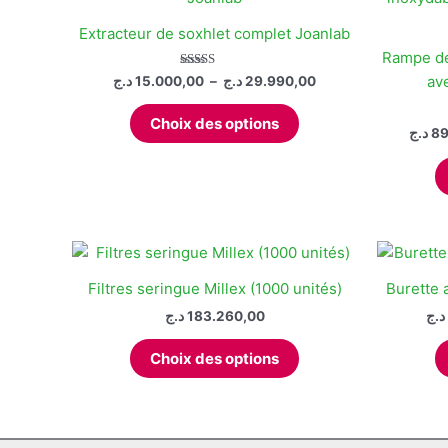
Extracteur de soxhlet complet Joanlab
Rampe de 
Plage
Note
av
د.ج
15.000,00
–
د.ج
29.990,00
5.00
de
sur 5
Ce
prix :
Choix des options
produit
15.000,00 د.ج
د.ج
89
à
a
29.990,00 د.ج
plusieurs
variations.
Les
options
peuvent
Filtres seringue Millex (1000 unités)
Burette 
être
د.ج
183.260,00
د.ج
choisies
Ce
sur
Choix des options
produit
la
a
page
plusieurs
du
variations.
produit