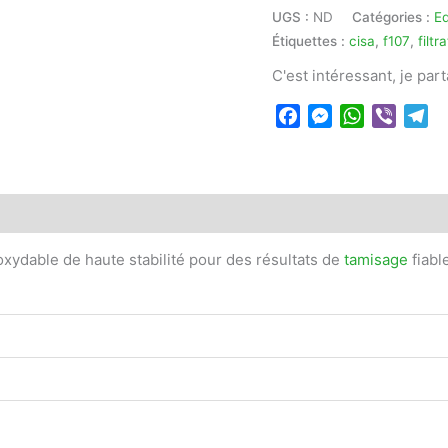
UGS :
ND
Catégories :
E
Étiquettes :
cisa
,
f107
,
filtr
C'est intéressant, je par
Facebook
Messenger
WhatsApp
Viber
Te
 (0)
oxydable de haute stabilité pour des résultats de
tamisage
fiabl