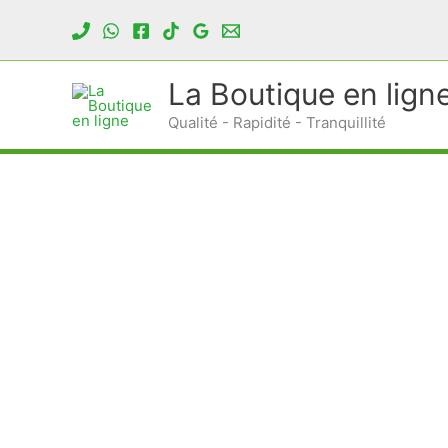
Aller
au
contenu
La Boutique en lign
Qualité - Rapidité - Tranquillité