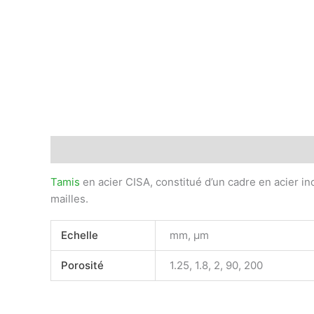
Description
Informations complémentaires
Avis
Tamis
en acier CISA, constitué d’un cadre en acier in
mailles.
Echelle
mm, μm
Porosité
1.25, 1.8, 2, 90, 200