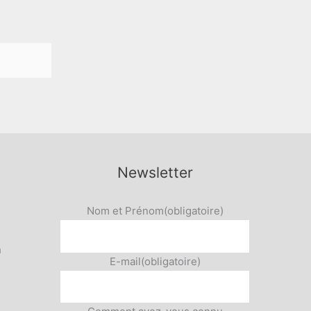
Newsletter
Nom et Prénom
(obligatoire)
h
E-mail
(obligatoire)