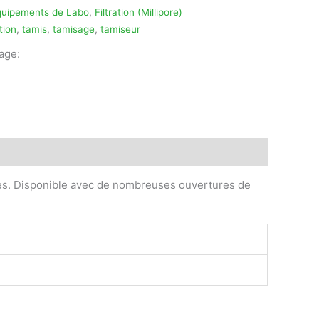
quipements de Labo
,
Filtration (Millipore)
ation
,
tamis
,
tamisage
,
tamiseur
tage:
legram
es. Disponible avec de nombreuses ouvertures de