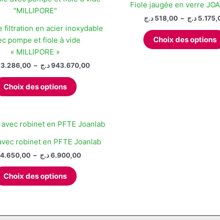
Fiole jaugée en verre J
د.ج
518,00
–
د.ج
5.175,
filtration en acier inoxydable
Choix des options
ec pompe et fiole à vide
« MILLIPORE »
Plage
3.286,00
–
د.ج
943.670,00
de
Ce
prix :
Choix des options
produit
893.286,00 د.ج
à
a
943.670,00 د.ج
plusieurs
variations.
Les
avec robinet en PFTE Joanlab
options
Plage
4.650,00
–
د.ج
6.900,00
peuvent
de
Ce
prix :
être
Choix des options
produit
4.650,00 د.ج
choisies
à
a
sur
6.900,00 د.ج
plusieurs
la
variations.
page