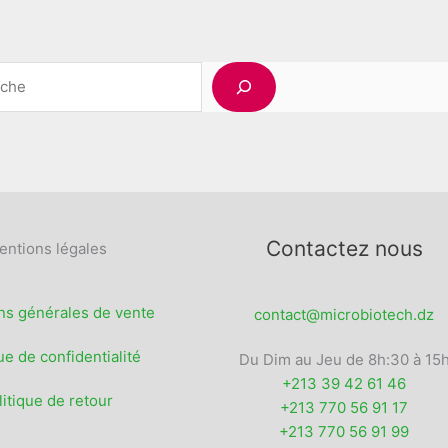
Les
du
options
produit
peuvent
Rechercher
être
choisies
sur
la
page
du
produit
Contactez nous
entions légales
ns générales de vente
contact@microbiotech.dz
ue de confidentialité
Du Dim au Jeu de 8h:30 à 15
+213 39 42 61 46
litique de retour
+213 770 56 91 17
+213 770 56 91 99